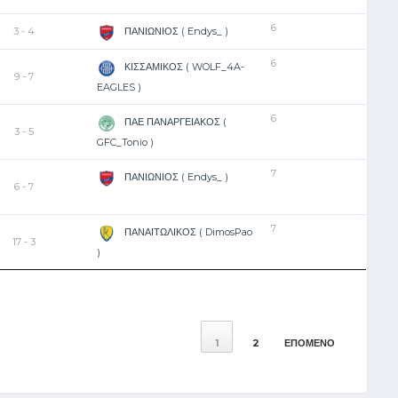
EL
EN
6
3 - 4
ΠΑΝΙΩΝΙΟΣ ( Endys_ )
6
ΚΙΣΣΑΜΙΚΟΣ ( WOLF_4A-
9 - 7
EAGLES )
6
ΠΑΕ ΠΑΝΑΡΓΕΙΑΚΟΣ (
3 - 5
GFC_Tonio )
7
ΠΑΝΙΩΝΙΟΣ ( Endys_ )
6 - 7
7
ΠΑΝΑΙΤΩΛΙΚΟΣ ( DimosPao
17 - 3
)
1
2
ΕΠΌΜΕΝΟ