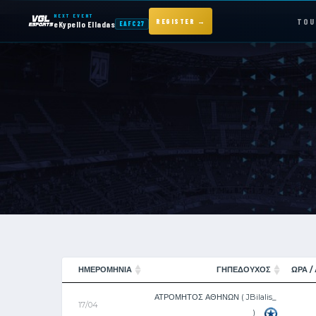
NEXT EVENT
TOU
REGISTER →
eKypello Elladas
EAFC27
NEXT EVENT — REGISTER NOW
eKypello Elladas
EAFC27
TOURNAMENTS
e
KYPELLO
NEWS
ΗΜΕΡΟΜΗΝΊΑ
ΓΗΠΕΔΟΥΧΟΣ
ΏΡΑ /
ΑΤΡΟΜΗΤΟΣ ΑΘΗΝΩΝ ( JBilalis_
17/04
)