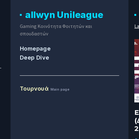
allwyn Unileague
Gaming Κοινότητα Φοιτητών και
La
σπουδαστών
Homepage
Deep Dive
Τουρνουά
Main page
E
(
2