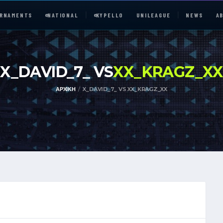
RNAMENTS
e
NATIONAL
e
KYPELLO
UNILEAGUE
NEWS
A
X_DAVID_7_ VS
XX_KRAGZ_XX
ΑΡΧΙΚΉ
X_DAVID_7_ VS XX_KRAGZ_XX
e
NATIONAL
UNILEAGUE
ABOUT
JOIN OUR DISCORD