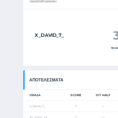
UNI ESPORTS SEASON 6
X_DAVID_7_
ΤΕΛΙ
ΑΠΟΤΕΛΈΣΜΑΤΑ
ΟΜΑΔΑ
SCORE
1ST HALF
x_David_7_
3
—
Xx_kragz_xX
7
—