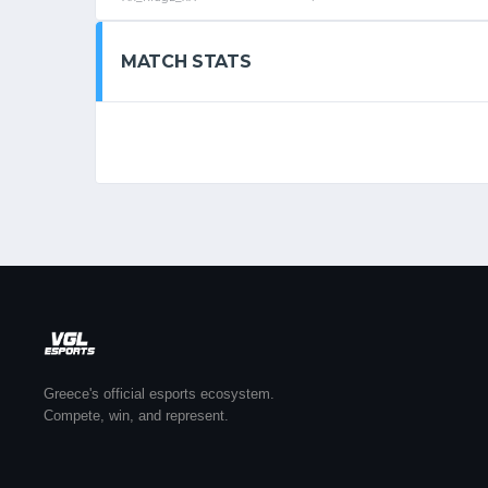
MATCH STATS
Greece's official esports ecosystem.
Compete, win, and represent.