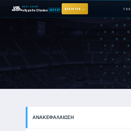
NEXT EVENT
TOU
REGISTER →
eKypello Elladas
EAFC27
NEXT EVENT — REGISTER NOW
eKypello Elladas
EAFC27
TOURNAMENTS
e
KYPELLO
NEWS
ΑΝΑΚΕΦΑΛΑΊΩΣΗ