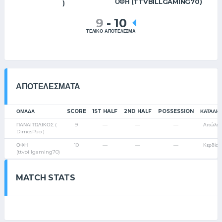
ΟΦΗ (TTVBILLGAMING70)
)
9
-
10
ΤΕΛΙΚΟ ΑΠΟΤΕΛΕΣΜΑ
ΑΠΟΤΕΛΈΣΜΑΤΑ
ΟΜΑΔΑ
SCORE
1ST HALF
2ND HALF
POSSESSION
ΚΑΤΆΛΗ
ΠΑΝΑΙΤΩΛΙΚΟΣ (
9
—
—
—
Απώλει
DimosPao )
ΟΦΗ
10
—
—
—
Κερδίστ
(ttvbillgaming70)
MATCH STATS