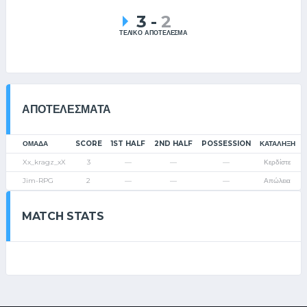
3
-
2
ΤΕΛΙΚΟ ΑΠΟΤΕΛΕΣΜΑ
ΑΠΟΤΕΛΈΣΜΑΤΑ
ΟΜΑΔΑ
SCORE
1ST HALF
2ND HALF
POSSESSION
ΚΑΤΆΛΗΞΗ
Xx_kragz_xX
3
—
—
—
Κερδίστε
Jim-RPG
2
—
—
—
Απώλεια
MATCH STATS