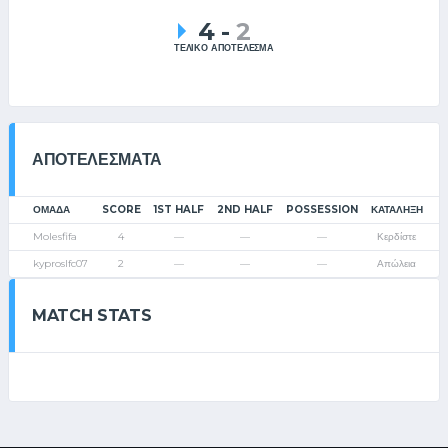
4
-
2
ΤΕΛΙΚΟ ΑΠΟΤΕΛΕΣΜΑ
ΑΠΟΤΕΛΈΣΜΑΤΑ
ΟΜΑΔΑ
SCORE
1ST HALF
2ND HALF
POSSESSION
ΚΑΤΆΛΗΞΗ
Molesfifa
4
—
—
—
Κερδίστε
kyproslfc07
2
—
—
—
Απώλεια
MATCH STATS