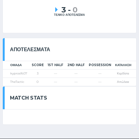
3
-
0
ΤΕΛΙΚΟ ΑΠΟΤΕΛΕΣΜΑ
ΑΠΟΤΕΛΈΣΜΑΤΑ
ΟΜΑΔΑ
SCORE
1ST HALF
2ND HALF
POSSESSION
ΚΑΤΆΛΗΞΗ
kyproslfc07
3
—
—
—
Κερδίστε
TheTactic
0
—
—
—
Απώλεια
MATCH STATS