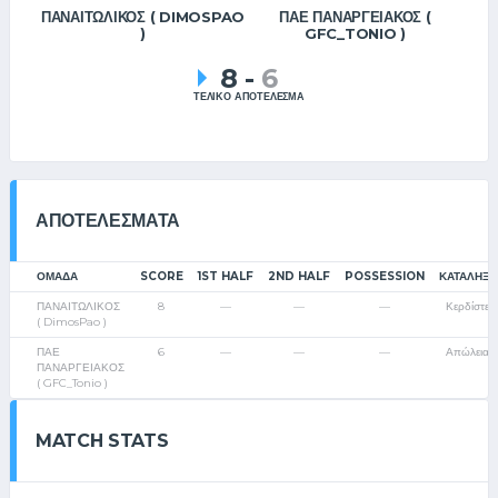
ΠΑΝΑΙΤΩΛΙΚΟΣ ( DIMOSPAO
ΠΑΕ ΠΑΝΑΡΓΕΙΑΚΟΣ (
)
GFC_TONIO )
8
-
6
ΤΕΛΙΚΟ ΑΠΟΤΕΛΕΣΜΑ
ΑΠΟΤΕΛΈΣΜΑΤΑ
ΟΜΑΔΑ
SCORE
1ST HALF
2ND HALF
POSSESSION
ΚΑΤΆΛΗΞΗ
ΠΑΝΑΙΤΩΛΙΚΟΣ
8
—
—
—
Κερδίστε
( DimosPao )
ΠΑΕ
6
—
—
—
Απώλεια
ΠΑΝΑΡΓΕΙΑΚΟΣ
( GFC_Tonio )
MATCH STATS