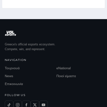
Greece's official esports ecosystem.
Compete, win, and represent.
NAVIGATION
Τουρνουά
eNational
News
Ποιοί είμαστε
Επικοινωνία
FOLLOW US