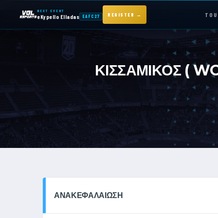
NEXT EVENT
TOU
REGISTER →
eKypello Elladas
EAFC27
NEXT EVENT — REGISTER NOW
eKypello Elladas
ΚΙΣΣΑΜΙΚΟΣ ( WO
EAFC27
TOURNAMENTS
e
KYPELLO
NEWS
ΑΝΑΚΕΦΑΛΑΊΩΣΗ