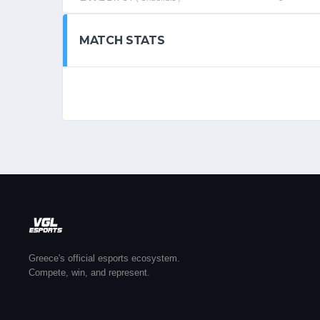
MATCH STATS
Greece's official esports ecosystem.
Compete, win, and represent.