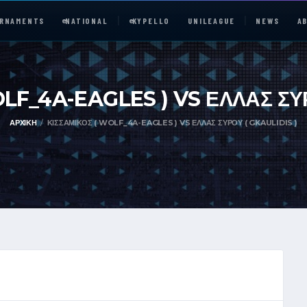
RNAMENTS
e
NATIONAL
e
KYPELLO
UNILEAGUE
NEWS
A
LF_4A-EAGLES ) VS ΕΛΛΑΣ ΣΥ
ΑΡΧΙΚΉ
ΚΙΣΣΑΜΙΚΟΣ ( WOLF_4A-EAGLES ) VS ΕΛΛΑΣ ΣΥΡΟΥ ( GKAULIDIS )
e
NATIONAL
UNILEAGUE
ABOUT
JOIN OUR DISCORD