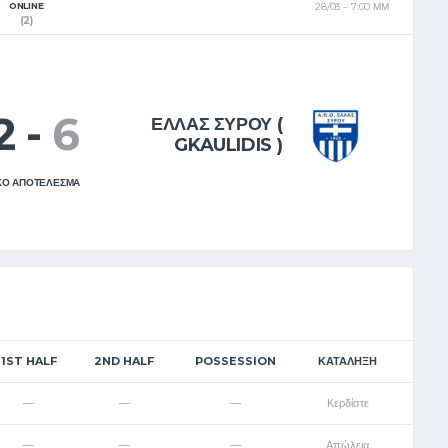
ONLINE
28/03
7:00 ΜΜ
EL
EN
(2)
2
-
6
ΕΛΛΑΣ ΣΥΡΟΥ (
GKAULIDIS )
ΚΟ ΑΠΟΤΕΛΕΣΜΑ
1ST HALF
2ND HALF
POSSESSION
ΚΑΤΆΛΗΞΗ
—
—
—
Κερδίστε
—
—
—
Απώλεια