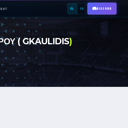
BOUT
EL
EN
DISCORD
REGISTER →
ΡΟΥ ( GKAULIDIS
)