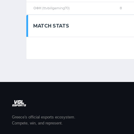
ΟΦΗ (ttvbillgaming70)
8
MATCH STATS
Greece's official esports ecosystem.
Compete, win, and represent.