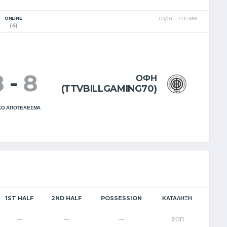
EL
EN
ONLINE
04/04
4:00 ΜΜ
(4)
8
-
8
ΟΦΗ
(TTVBILLGAMING70)
ΚΟ ΑΠΟΤΕΛΕΣΜΑ
1ST HALF
2ND HALF
POSSESSION
ΚΑΤΆΛΗΞΗ
—
—
—
ΙΣΟΠ