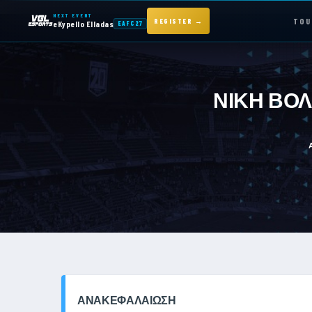
NEXT EVENT
TOU
REGISTER →
eKypello Elladas
EAFC27
NEXT EVENT — REGISTER NOW
eKypello Elladas
ΝΙΚΗ ΒΟΛ
EAFC27
TOURNAMENTS
e
KYPELLO
NEWS
ΑΝΑΚΕΦΑΛΑΊΩΣΗ