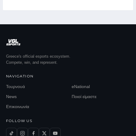
Greece's official esports ecosystem.
Compete, win, and represent.
NAVIGATION
Τουρνουά
eNational
News
Ποιοί είμαστε
Επικοινωνία
FOLLOW US