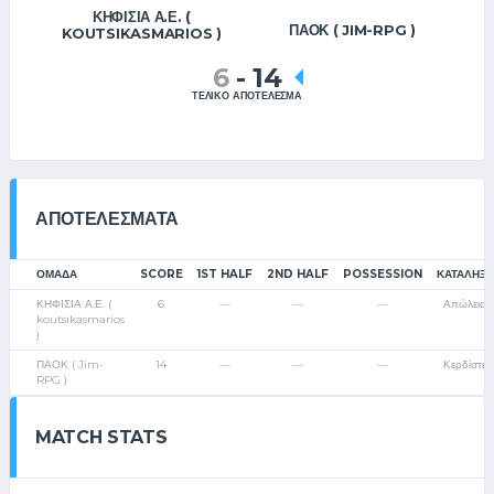
ΚΗΦΙΣΙΑ Α.Ε. (
ΠΑΟΚ ( JIM-RPG )
KOUTSIKASMARIOS )
6
-
14
ΤΕΛΙΚΟ ΑΠΟΤΕΛΕΣΜΑ
ΑΠΟΤΕΛΈΣΜΑΤΑ
ΟΜΑΔΑ
SCORE
1ST HALF
2ND HALF
POSSESSION
ΚΑΤΆΛΗΞΗ
ΚΗΦΙΣΙΑ Α.Ε. (
6
—
—
—
Απώλεια
koutsikasmarios
)
ΠΑΟΚ ( Jim-
14
—
—
—
Κερδίστε
RPG )
MATCH STATS