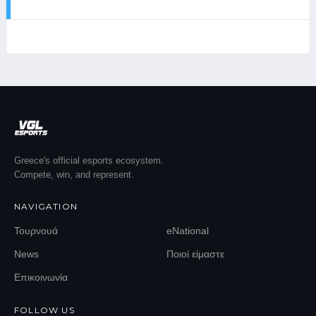
Greece's official esports ecosystem.
Compete, win, and represent.
NAVIGATION
Τουρνουά
eNational
News
Ποιοί είμαστε
Επικοινωνία
FOLLOW US