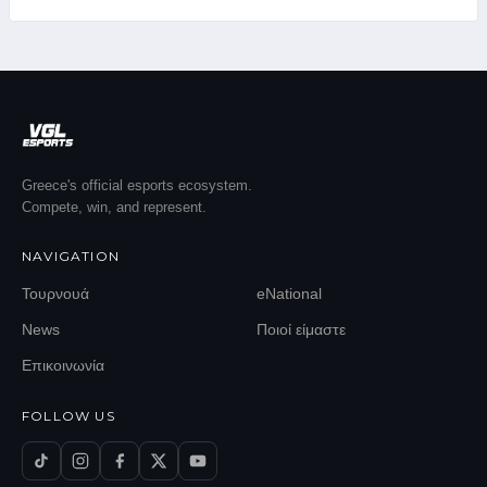
Greece's official esports ecosystem.
Compete, win, and represent.
NAVIGATION
Τουρνουά
eNational
News
Ποιοί είμαστε
Επικοινωνία
FOLLOW US