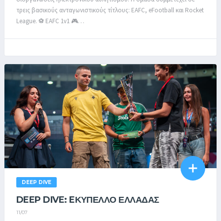
τρεις βασικούς ανταγωνιστικούς τίτλους: EAFC, eFootball και Rocket
League. ⚽ EAFC 1v1 🎮…
DEEP DIVE
DEEP DIVE: EΚΎΠΕΛΛΟ ΕΛΛΆΔΑΣ
11/07