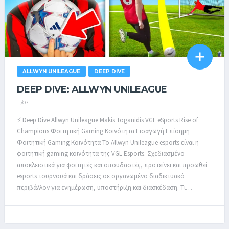
ALLWYN UNILEAGUE
DEEP DIVE
DEEP DIVE: ALLWYN UNILEAGUE
11/07
⚡ Deep Dive Allwyn Unileague Makis Toganidis VGL eSports Rise of
Champions Φοιτητική Gaming Κοινότητα Εισαγωγή Επίσημη
Φοιτητική Gaming Κοινότητα Το Allwyn Unileague esports είναι η
φοιτητική gaming κοινότητα της VGL Esports. Σχεδιασμένο
αποκλειστικά για φοιτητές και σπουδαστές, προτείνει και προωθεί
esports τουρνουά και δράσεις σε οργανωμένο διαδικτυακό
περιβάλλον για ενημέρωση, υποστήριξη και διασκέδαση. Τι…