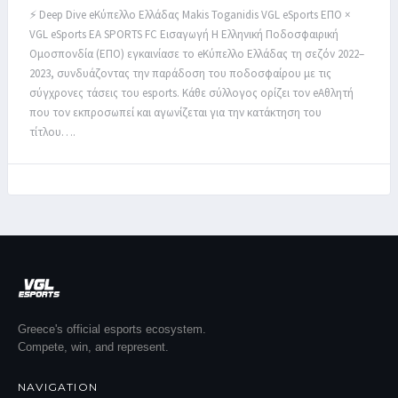
⚡ Deep Dive eΚύπελλο Ελλάδας Makis Toganidis VGL eSports ΕΠΟ ×
VGL eSports EA SPORTS FC Εισαγωγή Η Ελληνική Ποδοσφαιρική
Ομοσπονδία (ΕΠΟ) εγκαινίασε το eΚύπελλο Ελλάδας τη σεζόν 2022–
2023, συνδυάζοντας την παράδοση του ποδοσφαίρου με τις
σύγχρονες τάσεις του esports. Κάθε σύλλογος ορίζει τον eΑθλητή
που τον εκπροσωπεί και αγωνίζεται για την κατάκτηση του
τίτλου….
Greece's official esports ecosystem.
Compete, win, and represent.
NAVIGATION