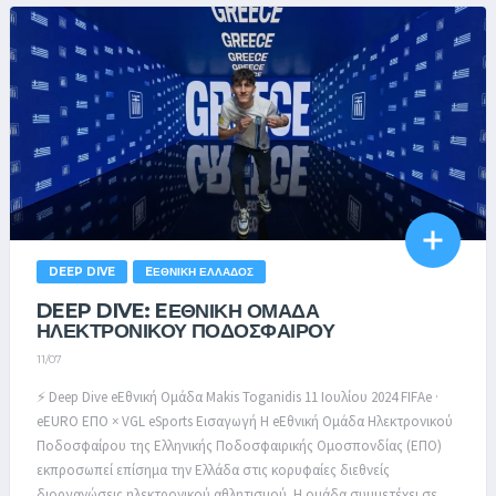
DEEP DIVE
EΕΘΝΙΚΉ ΕΛΛΆΔΟΣ
DEEP DIVE: EΕΘΝΙΚΉ ΟΜΆΔΑ
ΗΛΕΚΤΡΟΝΙΚΟΎ ΠΟΔΟΣΦΑΊΡΟΥ
11/07
⚡ Deep Dive eΕθνική Ομάδα Makis Toganidis 11 Ιουλίου 2024 FIFAe ·
eEURO ΕΠΟ × VGL eSports Εισαγωγή Η eΕθνική Ομάδα Ηλεκτρονικού
Ποδοσφαίρου της Ελληνικής Ποδοσφαιρικής Ομοσπονδίας (ΕΠΟ)
εκπροσωπεί επίσημα την Ελλάδα στις κορυφαίες διεθνείς
διοργανώσεις ηλεκτρονικού αθλητισμού. Η ομάδα συμμετέχει σε