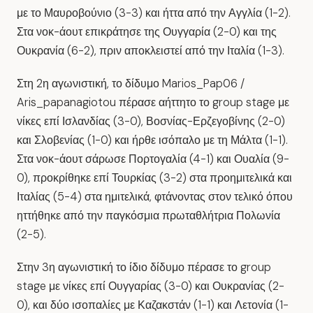
με το
Μαυροβούνιο (3-3)
και ήττα από την
Αγγλία (1-2)
.
Στα νοκ-άουτ επικράτησε της
Ουγγαρία (2-0)
και της
Ουκρανία (6-2)
, πριν αποκλειστεί από την
Ιταλία (1-3)
.
Στη 2η αγωνιστική, το δίδυμο
Marios_Pap06
/
Aris_papanagiotou
πέρασε αήττητο το group stage με
νίκες επί
Ισλανδίας (3-0)
,
Βοσνίας-Ερζεγοβίνης (2-0)
και
Σλοβενίας (1-0)
και ήρθε ισόπαλο με τη
Μάλτα (1-1)
.
Στα νοκ-άουτ σάρωσε
Πορτογαλία (4-1)
και
Ουαλία (9-
0)
, προκρίθηκε επί
Τουρκίας (3-2)
στα προημιτελικά και
Ιταλίας (5-4)
στα ημιτελικά, φτάνοντας στον τελικό όπου
ηττήθηκε από την παγκόσμια πρωταθλήτρια
Πολωνία
(2-5)
.
Στην 3η αγωνιστική το ίδιο δίδυμο πέρασε το group
stage με νίκες επί
Ουγγαρίας (3-0)
και
Ουκρανίας (2-
0)
, και δύο ισοπαλίες με
Καζακστάν (1-1)
και
Λετονία (1-