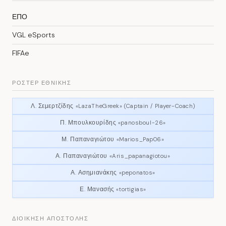
ΕΠΟ
VGL eSports
FIFAe
ΡΌΣΤΕΡ ΕΘΝΙΚΉΣ
Λ. Σεμερτζίδης «LazaTheGreek» (Captain / Player-Coach)
Π. Μπουλκουρίδης «panosboul-26»
Μ. Παπαναγιώτου «Marios_Pap06»
Α. Παπαναγιώτου «Aris_papanagiotou»
Α. Ασημιανάκης «peponatos»
Ε. Μανασής «tortigias»
ΔΙΟΙΚΗΣΗ ΑΠΟΣΤΟΛΗΣ