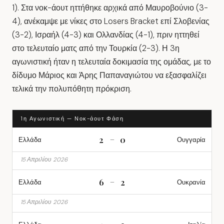
1)
. Στα νοκ-άουτ ηττήθηκε αρχικά από
Μαυροβούνιο (3-
4)
, ανέκαμψε με νίκες στο Losers Bracket επί
Σλοβενίας
(3-2)
,
Ισραήλ (4-3)
και
Ολλανδίας (4-1)
, πριν ηττηθεί
στο τελευταίο ματς από την
Τουρκία (2-3)
. Η 3η
αγωνιστική ήταν η τελευταία δοκιμασία της ομάδας, με το
δίδυμο
Μάριος
και
Άρης Παπαναγιώτου
να εξασφαλίζει
τελικά την πολυπόθητη πρόκριση.
1η Αγωνιστική — Νοκ-άουτ Φάση
2
0
–
Ελλάδα
Ουγγαρία
15 Απριλίου 2026
6
2
–
Ελλάδα
Ουκρανία
15 Απριλίου 2026