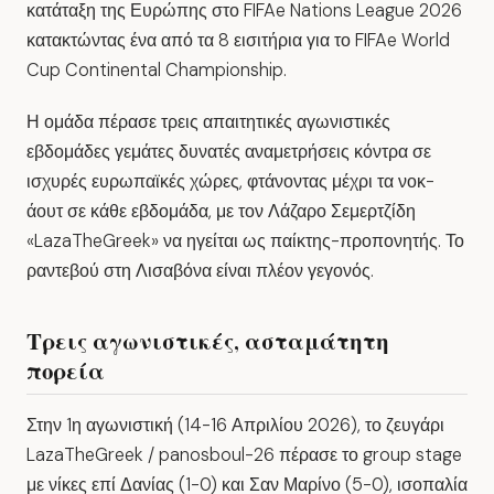
κατάταξη της Ευρώπης στο FIFAe Nations League 2026
κατακτώντας ένα από τα 8 εισιτήρια για το FIFAe World
Cup Continental Championship.
Η ομάδα πέρασε τρεις απαιτητικές αγωνιστικές
εβδομάδες γεμάτες δυνατές αναμετρήσεις κόντρα σε
ισχυρές ευρωπαϊκές χώρες, φτάνοντας μέχρι τα νοκ-
άουτ σε κάθε εβδομάδα, με τον Λάζαρο Σεμερτζίδη
«
LazaTheGreek
» να ηγείται ως παίκτης-προπονητής. Το
ραντεβού στη Λισαβόνα είναι πλέον γεγονός.
Τρεις αγωνιστικές, ασταμάτητη
πορεία
Στην 1η αγωνιστική (14-16 Απριλίου 2026), το ζευγάρι
LazaTheGreek
/
panosboul-26
πέρασε το group stage
με νίκες επί
Δανίας (1-0)
και
Σαν Μαρίνο (5-0)
, ισοπαλία