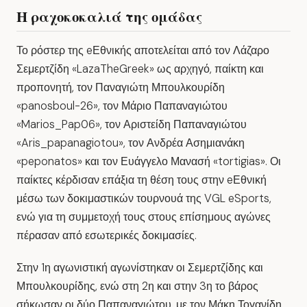
Η ραχοκοκαλιά της ομάδας
Το ρόστερ της eΕθνικής αποτελείται από τον Λάζαρο
Σεμερτζίδη «
LazaTheGreek
» ως αρχηγό, παίκτη και
προπονητή, τον Παναγιώτη Μπουλκουρίδη
«
panosboul-26
», τον Μάριο Παπαναγιώτου
«
Marios_Pap06
», τον Αριστείδη Παπαναγιώτου
«
Aris_papanagiotou
», τον Ανδρέα Ασημιανάκη
«
peponatos
» και τον Ευάγγελο Μανασή «
tortigias
». Οι
παίκτες κέρδισαν επάξια τη θέση τους στην eΕθνική
μέσω των δοκιμαστικών τουρνουά της VGL eSports,
ενώ για τη συμμετοχή τους στους επίσημους αγώνες
πέρασαν από εσωτερικές δοκιμασίες.
Στην 1η αγωνιστική αγωνίστηκαν οι Σεμερτζίδης και
Μπουλκουρίδης, ενώ στη 2η και στην 3η το βάρος
σήκωσαν οι δύο Παπαναγιώτου, με τον Μάκη Τογανίδη