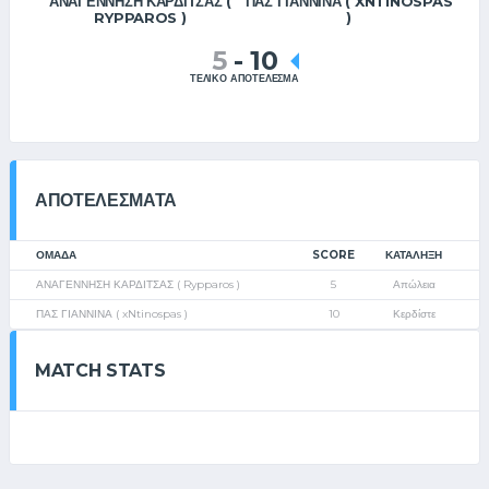
ΑΝΑΓΕΝΝΗΣΗ ΚΑΡΔΙΤΣΑΣ (
ΠΑΣ ΓΙΑΝΝΙΝΑ ( XNTINOSPAS
RYPPAROS )
)
5
-
10
ΤΕΛΙΚΟ ΑΠΟΤΕΛΕΣΜΑ
ΑΠΟΤΕΛΈΣΜΑΤΑ
ΟΜΑΔΑ
SCORE
ΚΑΤΆΛΗΞΗ
ΑΝΑΓΕΝΝΗΣΗ ΚΑΡΔΙΤΣΑΣ ( Rypparos )
5
Απώλεια
ΠΑΣ ΓΙΑΝΝΙΝΑ ( xNtinospas )
10
Κερδίστε
MATCH STATS