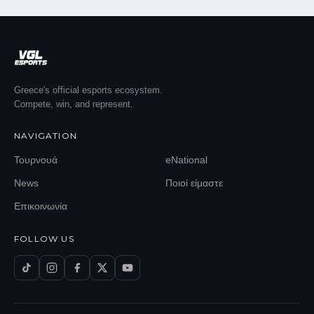
Greece's official esports ecosystem.
Compete, win, and represent.
NAVIGATION
Τουρνουά
eNational
News
Ποιοί είμαστε
Επικοινωνία
FOLLOW US