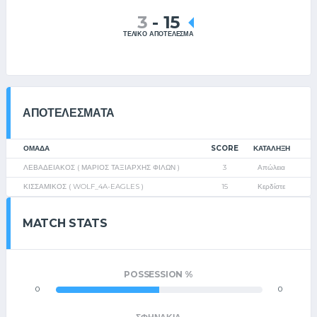
3
-
15
ΤΕΛΙΚΟ ΑΠΟΤΕΛΕΣΜΑ
ΑΠΟΤΕΛΈΣΜΑΤΑ
ΟΜΑΔΑ
SCORE
ΚΑΤΆΛΗΞΗ
ΛΕΒΑΔΕΙΑΚΟΣ ( ΜΑΡΙΟΣ ΤΑΞΙΑΡΧΗΣ ΦΙΛΩΝ )
3
Απώλεια
ΚΙΣΣΑΜΙΚΟΣ ( WOLF_4A-EAGLES )
15
Κερδίστε
MATCH STATS
POSSESSION %
0
0