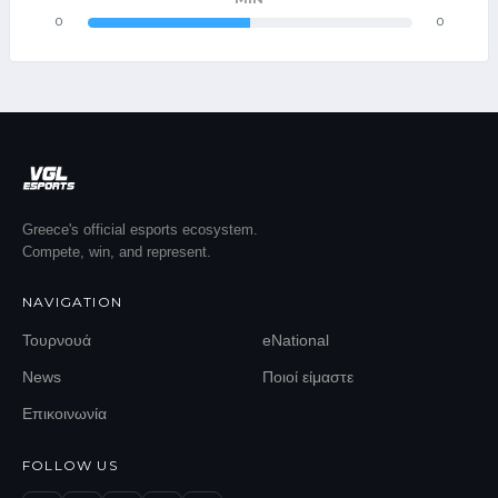
0
0
Greece's official esports ecosystem.
Compete, win, and represent.
NAVIGATION
Τουρνουά
eNational
News
Ποιοί είμαστε
Επικοινωνία
FOLLOW US