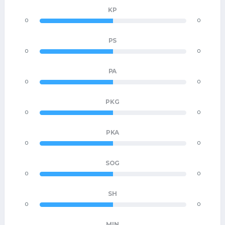
KP
0
0
PS
0
0
PA
0
0
PKG
0
0
PKA
0
0
SOG
0
0
SH
0
0
MIN