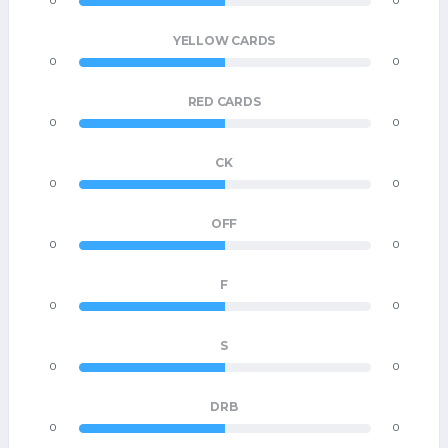
0
0
YELLOW CARDS
0
0
RED CARDS
0
0
CK
0
0
OFF
0
0
F
0
0
S
0
0
DRB
0
0