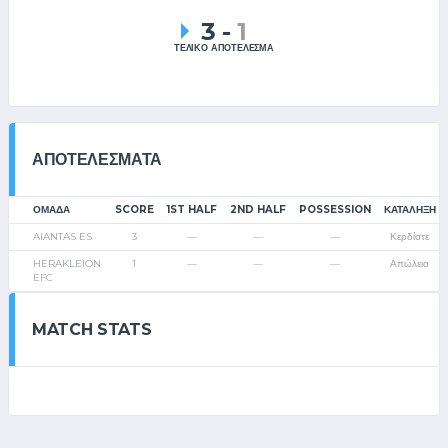
3
-
1
ΤΕΛΙΚΟ ΑΠΟΤΕΛΕΣΜΑ
ΑΠΟΤΕΛΈΣΜΑΤΑ
ΟΜΑΔΑ
SCORE
1ST HALF
2ND HALF
POSSESSION
ΚΑΤΆΛΗΞΗ
AIANTAS ES
3
—
—
—
Κερδίστε
HERAKLEION
1
—
—
—
Απώλεια
EFC
MATCH STATS