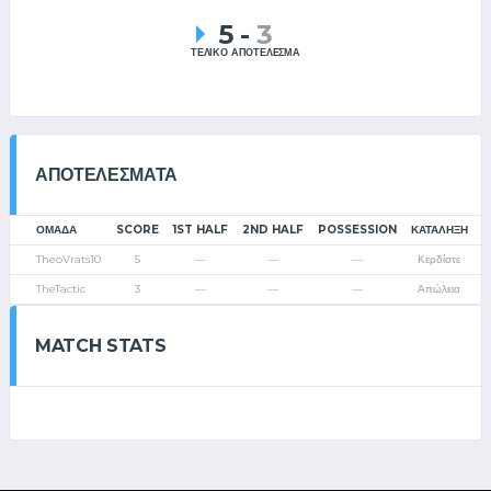
5
-
3
ΤΕΛΙΚΟ ΑΠΟΤΕΛΕΣΜΑ
ΑΠΟΤΕΛΈΣΜΑΤΑ
ΟΜΑΔΑ
SCORE
1ST HALF
2ND HALF
POSSESSION
ΚΑΤΆΛΗΞΗ
TheoVrats10
5
—
—
—
Κερδίστε
TheTactic
3
—
—
—
Απώλεια
MATCH STATS