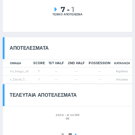
7
-
1
ΤΕΛΙΚΟ ΑΠΟΤΕΛΕΣΜΑ
ΑΠΟΤΕΛΈΣΜΑΤΑ
ΟΜΑΔΑ
SCORE
1ST HALF
2ND HALF
POSSESSION
ΚΑΤΆΛΗΞΗ
Xx_kragz_xX
7
—
—
—
Κερδίστε
x_David_7_
1
—
—
—
Απώλεια
ΤΕΛΕΥΤΑΙΑ ΑΠΟΤΕΛΕΣΜΑΤΑ
29/12
8:30 ΜΜ
(6)