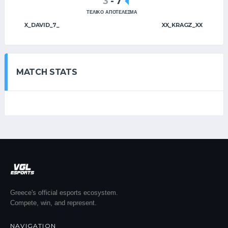
3
-
7
ΤΕΛΙΚΟ ΑΠΟΤΕΛΕΣΜΑ
X_DAVID_7_
XX_KRAGZ_XX
MATCH STATS
Greece's official esports ecosystem.
Compete, win, and represent.
NAVIGATION