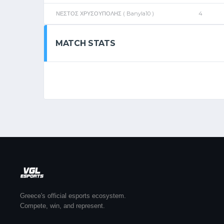
ΝΕΣΤΟΣ ΧΡΥΣΟΥΠΟΛΗΣ ( Banyla10 )
4
MATCH STATS
Greece's official esports ecosystem.
Compete, win, and represent.