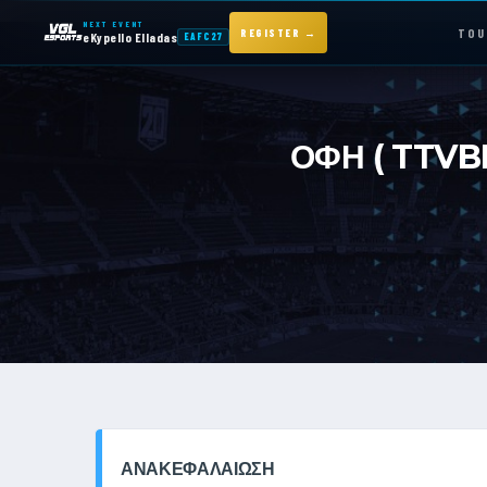
NEXT EVENT
TOU
REGISTER →
eKypello Elladas
EAFC27
NEXT EVENT — REGISTER NOW
eKypello Elladas
ΟΦΗ ( TTVB
EAFC27
TOURNAMENTS
e
KYPELLO
NEWS
ΑΝΑΚΕΦΑΛΑΊΩΣΗ