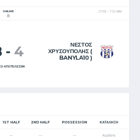
EL
EN
ONLINE
27/03
7:00 ΜΜ
(1)
ΝΕΣΤΟΣ
8
-
4
ΧΡΥΣΟΥΠΟΛΗΣ (
BANYLA10 )
ΚΟ ΑΠΟΤΕΛΕΣΜΑ
1ST HALF
2ND HALF
POSSESSION
ΚΑΤΆΛΗΞΗ
—
—
—
Κερδίστε