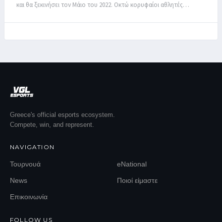
και θα ξεκινήσει τον Μάιο του 2022. Οκτώ κορυφαίοι αθλητές…
Greece's official esports ecosystem.
Compete, win, and represent.
NAVIGATION
Τουρνουά
eNational
News
Ποιοί είμαστε
Επικοινωνία
FOLLOW US