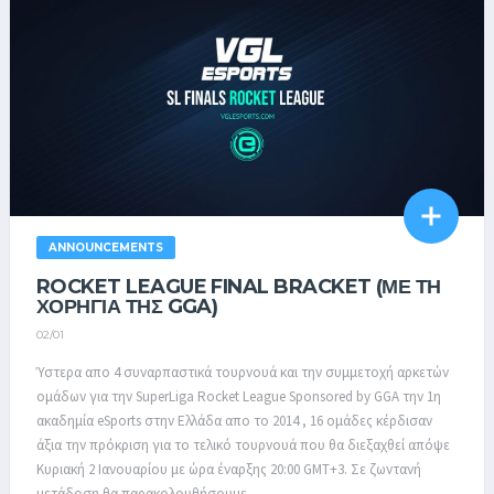
ANNOUNCEMENTS
ROCKET LEAGUE FINAL BRACKET (ΜΕ ΤΗ
ΧΟΡΗΓΊΑ ΤΗΣ GGA)
02/01
Ύστερα απο 4 συναρπαστικά τουρνουά και την συμμετοχή αρκετών
ομάδων για την SuperLiga Rocket League Sponsored by GGA την 1η
ακαδημία eSports στην Ελλάδα απο το 2014 , 16 ομάδες κέρδισαν
άξια την πρόκριση για το τελικό τουρνουά που θα διεξαχθεί απόψε
Κυριακή 2 Ιανουαρίου με ώρα έναρξης 20:00 GMT+3. Σε ζωντανή
μετάδοση θα παρακολουθήσουμε...