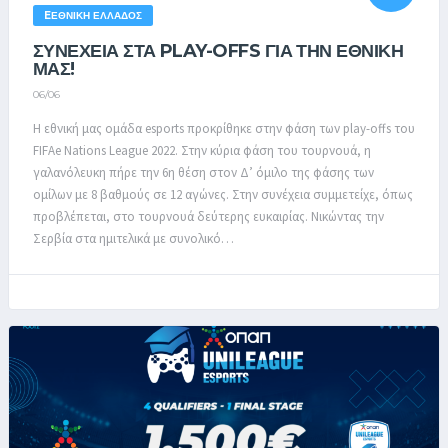
EΕΘΝΙΚΉ ΕΛΛΆΔΟΣ
ΣΥΝΕΧΕΙΑ ΣΤΑ PLAY-OFFS ΓΙΑ ΤΗΝ ΕΘΝΙΚΗ
ΜΑΣ!
06/06
Η εθνική μας ομάδα esports προκρίθηκε στην φάση των play-offs του
FIFAe Nations League 2022. Στην κύρια φάση του τουρνουά, η
γαλανόλευκη πήρε την 6η θέση στον Δ’ όμιλο της φάσης των
ομίλων με 8 βαθμούς σε 12 αγώνες. Στην συνέχεια συμμετείχε, όπως
προβλέπεται, στο τουρνουά δεύτερης ευκαιρίας. Νικώντας την
Σερβία στα ημιτελικά με συνολικό…