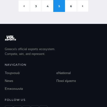
3
4
5
6
Greece's official esports ecosystem.
Compete, win, and represent.
NAVIGATION
Τουρνουά
eNational
News
Ποιοί είμαστε
Επικοινωνία
FOLLOW US