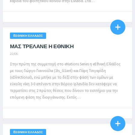
καρδιά του φοιτητικού κοινού στην Ελλάδα. Στα…
EΕΘΝΙΚΉ ΕΛΛΆΔΟΣ
ΜΑΣ ΤΡΕΛΑΝΕ Η ΕΘΝΙΚΗ
22/05
Στην πρώτη της συμμετοχή στο eNations Series η eΕθνική Ελλάδος
με τους Γιώργο Γιαννούλα (1ts_G1ant) και Πάρη Τσιγαρίδη
(xDírectional), ενώ μπήκε με το δεξί στην φάση των ομίλων με
εύκολη νίκη 3-0 απέναντι στην Βόρειο Ιρλανδία δεν κατάφερε να
τερματίσει στις 2 πρώτες θέσεις που δίνουν το εισιτήριο για την
επόμενη φάση της διοργάνωσης. Εκτός…
EΕΘΝΙΚΉ ΕΛΛΆΔΟΣ