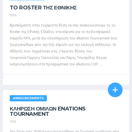
TO ROSTER ΤΗΣ ΕΘΝΙΚΗΣ
15/05
Βρισκόμαστε στην ευχάριστη θέση να σας ανακοινώσουμε το 1ο
Roster της Εθνικής Ελλάδος στα eSports για το ποδοσφαιρικό
παιχνίδι FIFA, μετά την ολοκλήρωση του eNation Tournament που
διοργανώθηκε απο την VGL eSports για την επιλογή eΑθλητών. Οι
Αθλητές που τερμάτισαν στις 2 πρώτες θέσεις του
τουρνουά Γιώργος Γιαννούλας και Πάρης Τσιγαρίδης θα μας
εκπροσωπήσουν στα προκριματικά του eNations CUP…
ANNOUNCEMENTS
ΚΛΗΡΩΣΗ ΟΜΙΛΩΝ ENATIONS
TOURNAMENT
11/05
Την Τρίτη στις 20:00 πραγματοποιήθηκε σε ζωντανή μετάδοση απο