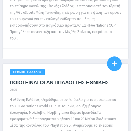
το επίσημο κανάλι της Εθνικής Ελλάδος με παρουσιαστή τον ιδρυτή
της VGL eSports Μάκη Τογανίδη, η κλήρωση για την φάση των ομίλων
του τουρνουά για την επιλογή eΑθλητών που θα μας
εκπροσωπήσουν στο παγκόσμιο πρωτάθλημα FIFAe Nations CUP.
Προηγήθηκε συνέντευξη απο τον Μιχάλη Ζολώτα, εκπρόσωπο
του…
EΕΘΝΙΚΉ ΕΛΛΆΔΟΣ
ΠΟΙΟΙ ΕΙΝΑΙ ΟΙ ΑΝΤΙΠΑΛΟΙ ΤΗΣ ΕΘΝΙΚΗΣ
08/05
Η eΕθνική Ελλάδος κληρώθηκε στον 4ο όμιλο για τα προκριματικά
του FIFAe Nations world CUP με Τουρκία, Λουξεμβούργο,
Βουλγαρία, Μολβαβία, Νορβηγία και Βόρειο Ιρλανδία.Τα
προκριματικά θα πραγματοποιηθούν 19 και 20 Μαϊου διαδικτυακά
μέσω της κονσόλας του Playstation 5 . Αναμένουμε το eNations