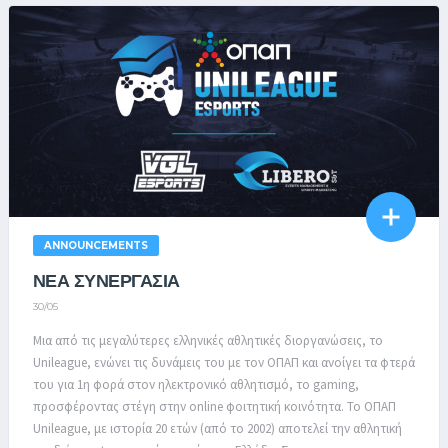
ANNOUNCEMENTS
ΝΕΑ ΣΥΝΕΡΓΑΣΙΑ
30/05
Μια από τις μεγαλύτερες ελληνικές αθλητικές διοργανώσεις, το
Unileague, ενώνει τις δυνάμεις του με τον ΟΠΑΠ και ανοίγει τα φτερά
του για 1η φορά στον ηλεκτρονικό αθλητισμό, το gaming,
προσφέροντας στέγη στην online φοιτητική κοινότητα. Το ΟΠΑΠ
Unileague, με ιστορία 20 ετών (από το 2002) αποτελεί την αθλητική