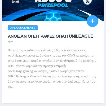
ANNOUNCEMENTS
ΑΝΟΙΞΑΝ ΟΙ ΕΓΓΡΑΦΕΣ ΟΠΑΠ UNILEAGUE
31/05
Μια από τις μεγαλύτερες ελληνικές αθλητικές διοργανώσεις,
το Unileague, ενώνει τις δυνάμεις του με τον ΟΠΑΠ και ανοίγει τα
φτερά του για 1η φορά στον ηλεκτρονικό αθλητισμό, το gaming. Ο
ΟΠΑΠ γίνεται χορηγός της πρώτης ελληνικής
φοιτητικής gaming κοινότητα, η οποία ονομάζεται πλέον
ΟΠΑΠ Unileague eSports. Μέσα από την πλατφόρμα της κοινότητας
θα ενημερώνεται το κοινό για ό,τι σημαντικό διαδραματίζεται που
το…