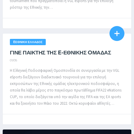
tournament που πραγματοποιεί η VGL eSports για την επιλογή
ρόστερ της Εθνικής την…
EΕΘΝΙΚΉ ΕΛΛΆΔΟΣ
ΓΙΝΕ ΠΑΙΚΤΗΣ ΤΗΣ E-ΕΘΝΙΚΗΣ OΜΑΔΑΣ
01/05
Η Ελληνική Ποδοσφαιρική Ομοσπονδία σε συνεργασία με την VGL
eSports διεξάγουν διαδικτυακό τουρνουά για την επιλογή
εκπροσώπων της Εθνικής ομάδας ηλεκτρονικού ποδοσφαίρου, η
οποία θα λάβει μέρος στο παγκόσμιο πρωτάθλημα FIFA22 eNations
CUP, το οποίο διεξάγεται υπό την αιγίδα της FIFA και της EA sports
και θα ξεκινήσει τον Μάιο του 2022. Οκτώ κορυφαίοι αθλητές…