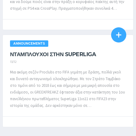
και να δούμε ποιός είναι στην πράξη ο κορυφαίος παίκτης αυτή την
στιγμή σε PS4 και CrossPlay. Πραγματοποιήθηκαν συνολικά 4…
ANNOUNCEMENTS
ΝΤΑΜΠΛΟΥΧΟΙ ΣΤΗΝ SUPERLIGA
13/12
Μια ακόμη σεζόν Proclubs στο FIFA γεμάτη με δράση, πολλά γκολ
και δυνατό ανταγωνισμό ολοκληρώθηκε. Με τον Στράτο Ταμβάκο
στο τιμόνι από το 2018 έως και σήμερα με μια μικρή απουσία στο
ενδιάμεσο, οι GREEKFREAKZ έφτασαν άξια στην κατάκτηση του 1ου
πανελλήνιου πρωταθλήματος SuperLiga 11vs11 στο FIFA23 στην
ιστορία της ομάδας. Δεν αρκέστηκαν μόνο σε…