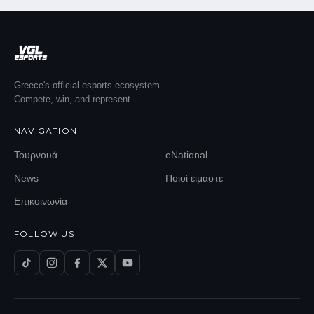
Greece's official esports ecosystem.
Compete, win, and represent.
NAVIGATION
Τουρνουά
eNational
News
Ποιοί είμαστε
Επικοινωνία
FOLLOW US