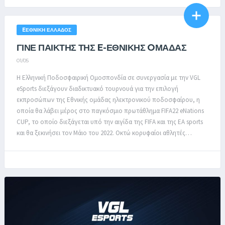
EΕΘΝΙΚΉ ΕΛΛΆΔΟΣ
ΓΙΝΕ ΠΑΙΚΤΗΣ ΤΗΣ E-ΕΘΝΙΚΗΣ OΜΑΔΑΣ
01/05
Η Ελληνική Ποδοσφαιρική Ομοσπονδία σε συνεργασία με την VGL
eSports διεξάγουν διαδικτυακό τουρνουά για την επιλογή
εκπροσώπων της Εθνικής ομάδας ηλεκτρονικού ποδοσφαίρου, η
οποία θα λάβει μέρος στο παγκόσμιο πρωτάθλημα FIFA22 eNations
CUP, το οποίο διεξάγεται υπό την αιγίδα της FIFA και της EA sports
και θα ξεκινήσει τον Μάιο του 2022. Οκτώ κορυφαίοι αθλητές…