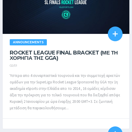
ANNOUNCEMENTS
ROCKET LEAGUE FINAL BRACKET (ΜΕ ΤΗ
ΧΟΡΗΓΊΑ ΤΗΣ GGA)
02/01
Ύστερα απο 4 συναρπαστικά τουρνουά και την συμμετοχή αρκετών
ομάδων για την SuperLiga Rocket League Sponsored by GGA την 1η
ακαδημία eSports στην Ελλάδα απο το 2014 , 16 ομάδες κέρδισαν
άξια την πρόκριση για το τελικό τουρνουά που θα διεξαχθεί απόψε
Κυριακή 2 Ιανουαρίου με ώρα έναρξης 20:00 GMT+3. Σε ζωντανή
μετάδοση θα παρακολουθήσουμε...