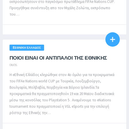
εκπροσωπήσουν στο παγκόσμιο πρωτάθλημα FIFAe Nations CUP.
Προηγήθηκε συνέντευξη απο τον Μιχάλη Ζολώτα, εκπρόσωπο
του…
EΕΘΝΙΚΉ ΕΛΛΆΔΟΣ
ΠΟΙΟΙ ΕΙΝΑΙ ΟΙ ΑΝΤΙΠΑΛΟΙ ΤΗΣ ΕΘΝΙΚΗΣ
08/05
Η eΕθνική Ελλάδος κληρώθηκε στον 4ο όμιλο για τα προκριματικά
του FIFAe Nations world CUP με Τουρκία, Λουξεμβούργο,
Βουλγαρία, Μολβαβία, Νορβηγία και Βόρειο Ιρλανδία.Τα
προκριματικά θα πραγματοποιηθούν 19 και 20 Μαϊου διαδικτυακά
μέσω της κονσόλας του Playstation 5 . Αναμένουμε το eNations
tournament που πραγματοποιεί η VGL eSports για την επιλογή
ρόστερ της Εθνικής την…