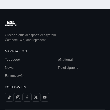
Greece's official esports ecosystem.
Compete, win, and represent.
NAVIGATION
Τουρνουά
eNational
News
Ποιοί είμαστε
Επικοινωνία
FOLLOW US