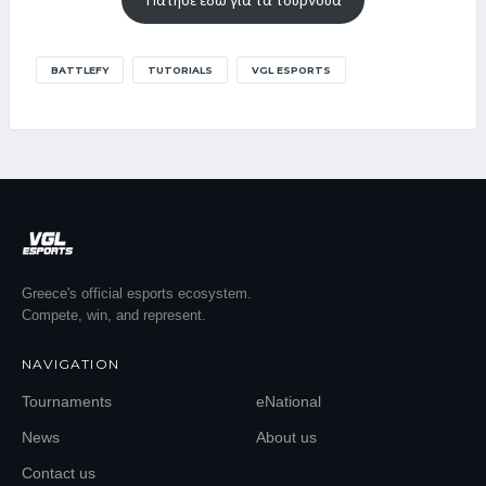
BATTLEFY
TUTORIALS
VGL ESPORTS
Greece's official esports ecosystem.
Compete, win, and represent.
NAVIGATION
Tournaments
eNational
News
About us
Contact us