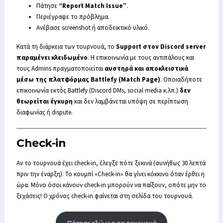
Πάτησε
“Report Match Issue”
.
Περιέγραψε το πρόβλημα.
Ανέβασε screenshot ή αποδεικτικό υλικό.
Κατά τη διάρκεια των τουρνουά, το
Support στον Discord server
παραμένει κλειδωμένο
. Η επικοινωνία με τους αντιπάλους και
τους Admins πραγματοποιείται
αυστηρά και αποκλειστικά
μέσω της πλατφόρμας Battlefy (Match Page)
. Οποιαδήποτε
επικοινωνία εκτός Battlefy (Discord DMs, social media κ.λπ.)
δεν
θεωρείται έγκυρη
και δεν λαμβάνεται υπόψη σε περίπτωση
διαφωνίας ή dispute.
Check-in
Αν το τουρνουά έχει check-in, έλεγξε πότε ξεκινά (συνήθως 30 λεπτά
πριν την έναρξη). Το κουμπί «Check-in» θα γίνει κόκκινο όταν έρθει η
ώρα. Μόνο όσοι κάνουν check-in μπορούν να παίξουν, οπότε μην το
ξεχάσεις! Ο χρόνος check-in φαίνεται στη σελίδα του τουρνουά.
Πάτησε εδώ για τα τουρνουά