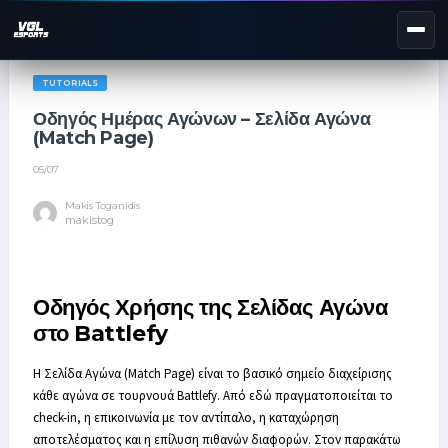
TUTORIALS
NEXT EVENT — REGISTER NOW
eKypello Elladas
REGISTER →
Οδηγός Ημέρας Αγώνων – Σελίδα Αγώνα
(Match Page)
EAFC27
05/07
TOURNAMENTS
e
NATIONAL
Makis Toganidis
makistog
e
KYPELLO
UNILEAGUE
Οδηγός Χρήσης της Σελίδας Αγώνα
NEWS
ABOUT
στο Battlefy
JOIN OUR DISCORD
Η Σελίδα Αγώνα (Match Page) είναι το βασικό σημείο διαχείρισης
κάθε αγώνα σε τουρνουά Battlefy. Από εδώ πραγματοποιείται το
check-in, η επικοινωνία με τον αντίπαλο, η καταχώρηση
EL
EN
αποτελέσματος και η επίλυση πιθανών διαφορών. Στον παρακάτω