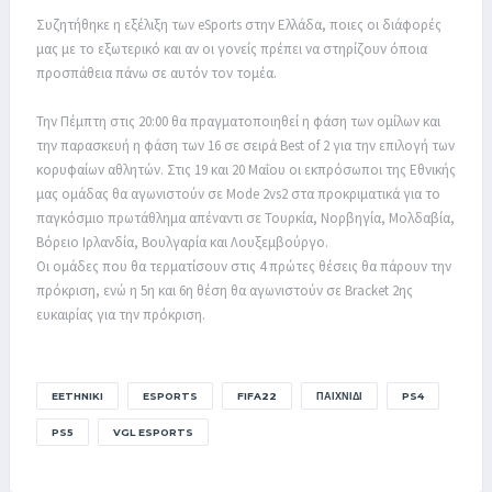
Συζητήθηκε η εξέλιξη των eSports στην Ελλάδα, ποιες οι διάφορές
μας με το εξωτερικό και αν οι γονείς πρέπει να στηρίζουν όποια
προσπάθεια πάνω σε αυτόν τον τομέα.
Την Πέμπτη στις 20:00 θα πραγματοποιηθεί η φάση των ομίλων και
την παρασκευή η φάση των 16 σε σειρά Best of 2 για την επιλογή των
κορυφαίων αθλητών. Στις 19 και 20 Μαΐου οι εκπρόσωποι της Εθνικής
μας ομάδας θα αγωνιστούν σε Mode 2vs2 στα προκριματικά για το
παγκόσμιο πρωτάθλημα απέναντι σε Τουρκία, Νορβηγία, Μολδαβία,
Βόρειο Ιρλανδία, Βουλγαρία και Λουξεμβούργο.
Οι ομάδες που θα τερματίσουν στις 4 πρώτες θέσεις θα πάρουν την
πρόκριση, ενώ η 5η και 6η θέση θα αγωνιστούν σε Bracket 2ης
ευκαιρίας για την πρόκριση.
EETHNIKI
ESPORTS
FIFA22
ΠΑΙΧΝΊΔΙ
PS4
PS5
VGL ESPORTS