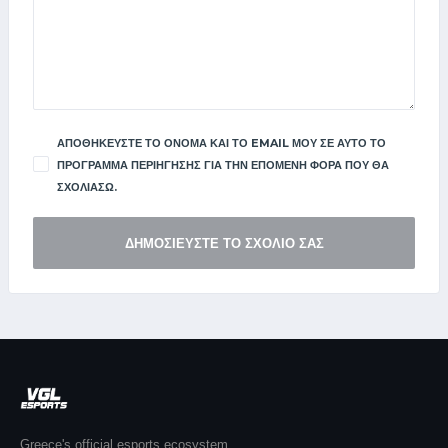
ΑΠΟΘΗΚΕΎΣΤΕ ΤΟ ΌΝΟΜΑ ΚΑΙ ΤΟ EMAIL ΜΟΥ ΣΕ ΑΥΤΌ ΤΟ
ΠΡΌΓΡΑΜΜΑ ΠΕΡΙΉΓΗΣΗΣ ΓΙΑ ΤΗΝ ΕΠΌΜΕΝΗ ΦΟΡΆ ΠΟΥ ΘΑ
ΣΧΟΛΙΆΣΩ.
Greece's official esports ecosystem.