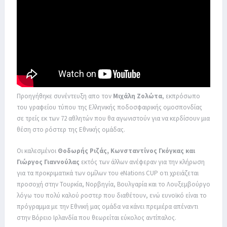
Προηγήθηκε συνέντευξη απο τον
Μιχάλη Ζολώτα
, εκπρόσωπο
του γραφείου τύπου της Ελληνικής ποδοσφαιρικής ομοσπονδίας
σε τρείς εκ των 72 αθλητών που θα αγωνιστούν για να κερδίσουν μια
θέση στο ρόστερ της Εθνικής ομάδας.
Οι καλεσμένοι
Θοδωρής Ριζάς, Κωνσταντίνος Γκόγκας και
Γιώργος Γιαννούλας
εκτός των άλλων ανέφεραν για την κλήρωση
για τα προκριματικά των ομίλων του eNations CUP οτι χρειάζεται
προσοχή στην Τουρκία, Νορβηγία, Βουλγαρία και το Λουξεμβούργο
λόγω του πολύ καλού ροστερ που διαθέτουν, ενώ ευνοϊκό είναι το
πρόγραμμα με την Εθνική μας ομάδα να κάνει πρεμιέρα απέναντι
στην Βόρειο Ιρλανδία που θεωρείται εύκολος αντίπαλος.