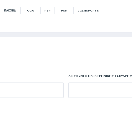
ΠΑΙΧΝΊΔΙ
GGA
PS4
PS5
VGL ESPORTS
ΔΙΕΎΘΥΝΣΗ ΗΛΕΚΤΡΟΝΙΚΟΎ ΤΑΧΥΔΡΟΜ