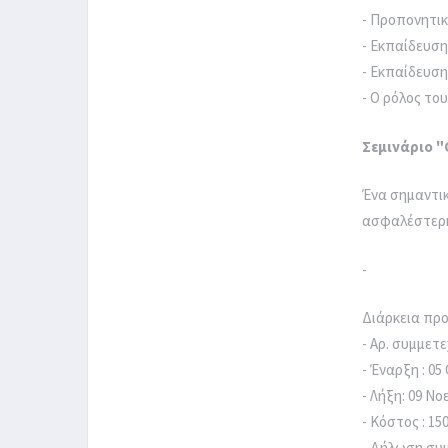
- Προπονητι
- Εκπαίδευση
- Εκπαίδευση
- Ο ρόλος το
Σεμινάριο 
Ένα σημαντικ
ασφαλέστερη 
-
Διάρκεια πρ
- Αρ. συμμετ
- Έναρξη : 05
- Λήξη: 09 Νο
- Κόστος : 15
- Δήλωση συμ