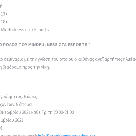
EL
EN
κή
 13+
 18+
υ Mindfulness στα Esports
"Ο ΡΟΛΟΣ ΤΟΥ MINDFULNESS ΣΤΑ ESPORTS"
ό σεμινάριο με την γνώση του οποίου ο καθένας ανεξαρτήτως ηλικίας 
διαδρομή προς την νίκη.
ογράμματος: 6 ώρες
εχόντων: 8 άτομα
 Οκτωβρίου 2021 κάθε Τρίτη 20:00-21:00
εμβρίου 2021
0€
μετοχής στο email:
info@greekgamingacademy.gr