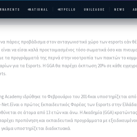
RNAMENTS
e
NATIONAL
e
KYPELLO
UNILEAGUE
NEWS
A
να πάρεις προβάδισμα στον ανταγωνιστικό χώρο των esports εάν θέλ
 είναι να είσαι καλά προετοιμασμένος τόσο σωματικά όσο και πνευμ
με τα προγράμματά της περνά στην νοοτροπία των παικτών το κομμά
e
NATIONAL
αρίων για τα Esports. H GGA θα παρέχει έκπτωση 20% σε κάθε εγγεγ
rts.
UNILEAGUE
ng Academy ιδρύθηκε το Φεβρουάριο του 2014 και υποστηρίζεται από
ABOUT
-Net.Είναι ο πρώτος Εκπαιδευτικός Φορέας των Esports στην Ελλάδα
ύνεται σε άτομα από 13 ετών και άνω. Η Ακαδημία (GGA) κρατώντας
JOIN OUR DISCORD
αρέχει προπόνηση και εκπαιδευτικά προγράμματα με εξειδικευμένου
 γκάμα υποστηρίζεται διαδικτυακά.