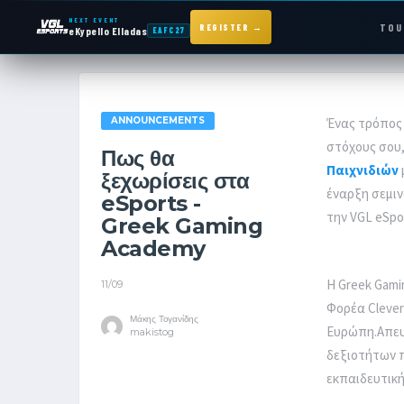
NEXT EVENT
TOU
REGISTER →
eKypello Elladas
EAFC27
NEXT EVENT — REGISTER NOW
eKypello Elladas
ANNOUNCEMENTS
Ένας τρόπος 
EAFC27
στόχους σου,
Πως θα
Παιχνιδιών
ξεχωρίσεις στα
TOURNAMENTS
έναρξη σεμιν
eSports -
την VGL eSpo
Greek Gaming
e
KYPELLO
Academy
Η Greek Gami
11/09
NEWS
Φορέα Clever
Μάκης Τογανίδης
Ευρώπη.Απευθ
makistog
δεξιοτήτων π
εκπαιδευτική