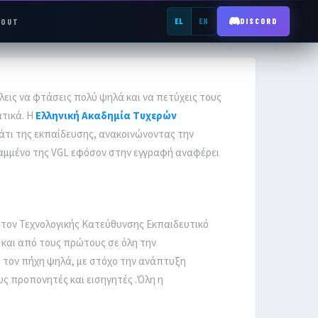
BOUT
EL
EN
DISCORD
REGISTER →
εις να φτάσεις πολύ ψηλά και να πετύχεις τους
ατικά. Η
Ελληνική Ακαδημία Τυχερών
τι της εκπαίδευσης, ανακοινώνοντας την
ραμμένο της VGL εφόσον στην εγγραφή αναφέρει
 τον Τεχνολογικής Κατεύθυνσης Εκπαιδευτικό
 και από τους πρώτους σε όλη την
 τον πήχη ψηλά, με στόχο την ανάπτυξη
ς προπονητές και εισηγητές .Όλη η