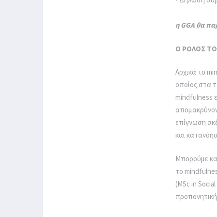
η GGA θα πα
Ο ΡΟΛΟΣ ΤΟ
Αρχικά το mi
οποίος στα τ
mindfulness 
απομακρύνον
επίγνωση σκ
και κατανόησ
Μπορούμε καθ
το mindfulne
(MSc in Socia
προπονητική,