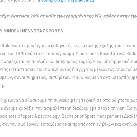
ρέχει έκπτωση 20% σε κάθε εγγεγραμμένο της VGL εφόσον στην εγ
Υ MINDFULNESS ΣΤΑ ESPORTS
ndfulness το προσέγγισε ο καθηγητής της Ιατρικής Σχολής του Πανεπ
έλη του 1970 ανέπτυξε το πρόγραμμα Mindfulness Based Stress Reduc
εφαρμόζεται σε πολλούς και διάφορους τομείς. Είναι μία πρακτική π
τας καταστάσεις του παρελθόντος ή άγχη του μέλλοντος.Αποκτούμε
έψεων, συναισθημάτων, αισθήσεων. Μαθαίνουμε να αντιμετωπίζουμε
η.
ημερινά να εξασκούμε τη συγκεκριμένη τεχνική σε οποιοδήποτε χώρ
ss έχουμε χαράξει την ασφαλέστερη διαδρομή με στόχο τη νίκη. Εισηγ
l sciences of sport & psychology, Bachelor of Sport Management).Διαθ
 συντονισμό έργων, εκπαίδευση και προπόνηση ενηλίκων και ανηλίκω