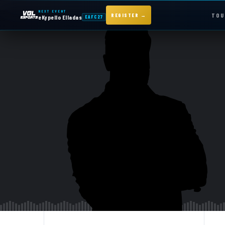
NEXT EVENT
TOU
REGISTER →
eKypello Elladas
EAFC27
NEXT EVENT — REGISTER NOW
eKypello Elladas
EAFC27
TOURNAMENTS
e
KYPELLO
NEWS