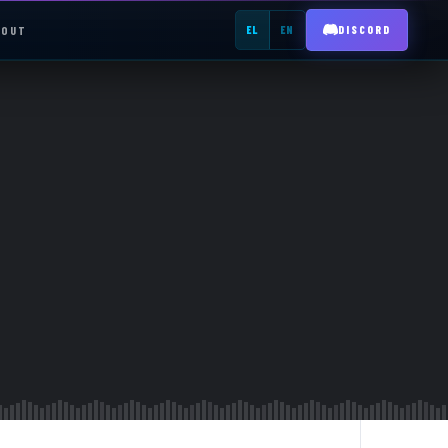
BOUT
EL
EN
DISCORD
REGISTER →