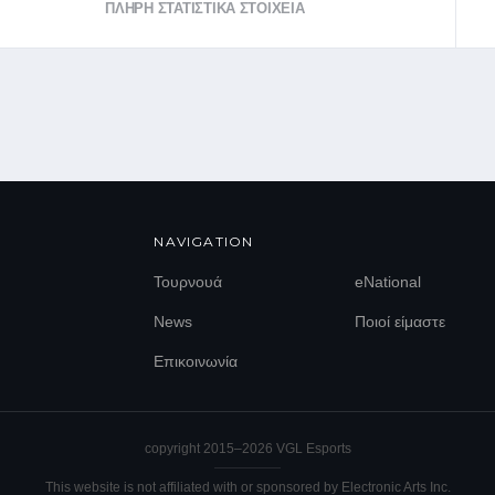
ΠΛΉΡΗ ΣΤΑΤΙΣΤΙΚΆ ΣΤΟΙΧΕΊΑ
EL
EN
NAVIGATION
Τουρνουά
eNational
News
Ποιοί είμαστε
Επικοινωνία
copyright 2015–
2026
VGL Esports
This website is not affiliated with or sponsored by Electronic Arts Inc.