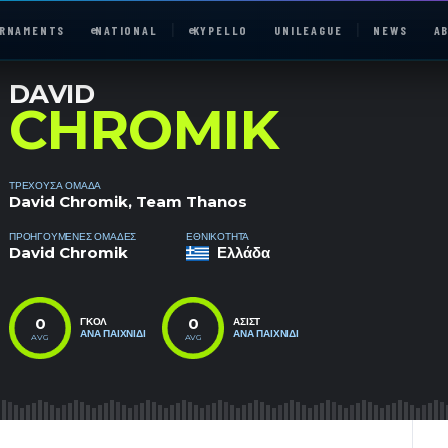
RNAMENTS
e
NATIONAL
e
KYPELLO
UNILEAGUE
NEWS
A
DAVID
CHROMIK
ΤΡΈΧΟΥΣΑ ΟΜΆΔΑ
David Chromik, Team Thanos
e
NATIONAL
ΠΡΟΗΓΟΎΜΕΝΕΣ ΟΜΆΔΕΣ
ΕΘΝΙΚΌΤΗΤΑ
David Chromik
Ελλάδα
UNILEAGUE
0
0
ΓΚΟΛ
ΑΣΊΣΤ
ABOUT
ΑΝΆ ΠΑΙΧΝΊΔΙ
ΑΝΆ ΠΑΙΧΝΊΔΙ
AVG
AVG
JOIN OUR DISCORD