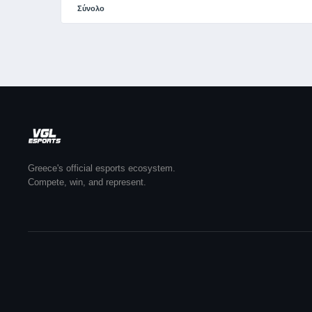
Σύνολο
Greece's official esports ecosystem.
Compete, win, and represent.