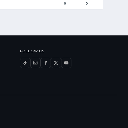
0
0
0
FOLLOW US