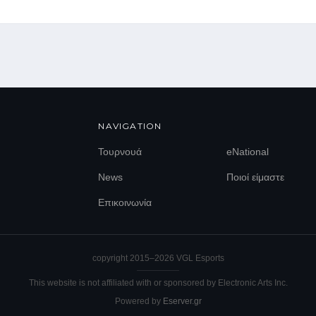
NAVIGATION
Τουρνουά
eNational
News
Ποιοί είμαστε
Επικοινωνία
copyright 2015–
2026
VGL Esports
This website is not affiliated with or sponsored by Electronic Arts Inc.
Powered by
Eserver.gr