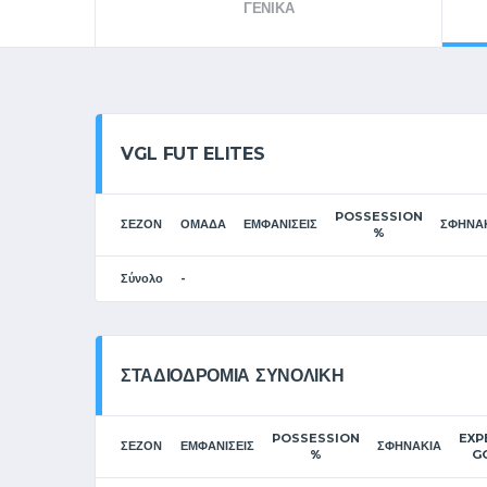
ΓΕΝΙΚΑ
VGL FUT ELITES
POSSESSION
ΣΕΖΌΝ
ΟΜΑΔΑ
ΕΜΦΑΝΙΣΕΙΣ
ΣΦΗΝΆ
%
Σύνολο
-
ΣΤΑΔΙΟΔΡΟΜΊΑ ΣΥΝΟΛΙΚΉ
POSSESSION
EXP
ΣΕΖΌΝ
ΕΜΦΑΝΙΣΕΙΣ
ΣΦΗΝΆΚΙΑ
%
G