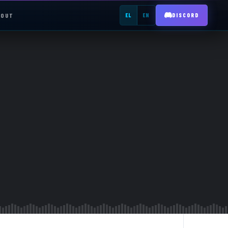
BOUT
EL
EN
DISCORD
REGISTER →