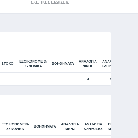
ΣΧΕΤΙΚΈΣ ΕΙΔΉΣΕΙΣ
ΕΞΟΙΚΟΝΟΜΕΊ%
ΑΝΑΛΟΓΊΑ
ΑΝΑΛΟΓΊΑ
ΠΟΣΟ
ΣΤΌΧΟΙ
ΒΟΗΘΉΜΑΤΑ
ΣΥΝΟΛΙΚΆ
ΝΊΚΗΣ
ΚΛΉΡΩΣΗΣ
ΑΠΩΛΕ
0
0
0
ΕΞΟΙΚΟΝΟΜΕΊ%
ΑΝΑΛΟΓΊΑ
ΑΝΑΛΟΓΊΑ
ΠΟΣΟΣΤΌ
YE
ΒΟΗΘΉΜΑΤΑ
ΣΥΝΟΛΙΚΆ
ΝΊΚΗΣ
ΚΛΉΡΩΣΗΣ
ΑΠΩΛΕΙΏΝ
CA