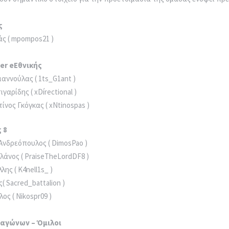
EL
EN
ς
ς ( mpompos21 )
er eΕθνικής
ιαννούλας ( 1ts_G1ant )
γαρίδης ( xDírectional )
ίνος Γκόγκας ( xNtinospas )
 8
νδρεόπουλος ( DimosPao )
άνος ( PraiseTheLordDF8 )
ης ( K4nell1s_ )
( Sacred_battalion )
ος ( Nikospr09 )
αγώνων – Όμιλοι