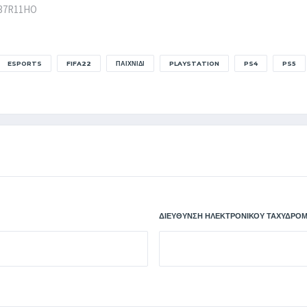
y/37R11HO
ESPORTS
FIFA22
ΠΑΙΧΝΊΔΙ
PLAYSTATION
PS4
PS5
ΔΙΕΎΘΥΝΣΗ ΗΛΕΚΤΡΟΝΙΚΟΎ ΤΑΧΥΔΡΟΜ