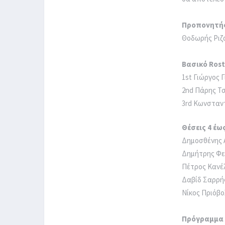
Προπονητή
Θοδωρής Ριζά
Βασικό Rost
1st Γιώργος Γ
2nd Πάρης Τσι
3rd Κωνσταντ
Θέσεις 4 έως
Δημοσθένης Α
Δημήτρης Φελ
Πέτρος Κανέλλ
Δαβίδ Σαρρής
Νίκος Πριόβολ
Πρόγραμμα 