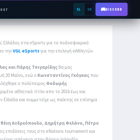
BOUT
EL
EN
DISCORD
REGISTER →
ς Ελλάδος στα eSports για το ποδοσφαιρικό
πο την
VGL eSports
για την επιλογή eΑθλητών.
λας και Πάρης Τσιγαρίδης
θα μας
ή 20 Μαΐου, ενώ ο
Κωνσταντίνος Γκόγκας
που
πιλέχθηκε ο πολύπειρος
Θοδωρής
ριμένο αθλητικό τίτλο απο το 2016 έως και
ην Ελλάδα και συμμετείχε ως παίκτης σε επίσημα
θένη Ανδρεόπουλο, Δημήτρη Φελάνο, Πέτρο
ς επιδόσεις τους στο eNations tournament και
μιέρας απέναντι στην Βόρειο Ιρλανδία.