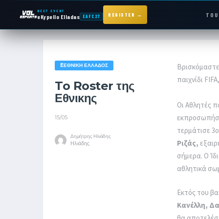
NEXT EVENT
TOU
REGISTER →
eKypello Elladas
EAFC27
NEXT EVENT — REGISTER NOW
eKypello Elladas
EΕΘΝΙΚΉ ΕΛΛΆΔΟΣ
Βρισκόμαστε 
EAFC27
παιχνίδι FIF
To Roster της
Εθνικης
TOURNAMENTS
Οι Αθλητές π
εκπροσωπήσο
15/05
τερμάτισε 3ο
e
KYPELLO
Δημήτρης Ηλιάδης
Ριζάς,
εξαιρε
Ηλιάδης
σήμερα. Ο Ίδ
NEWS
αθλητικά σω
Εκτός του βα
Κανέλλη, Δα
θα αποτελέσο