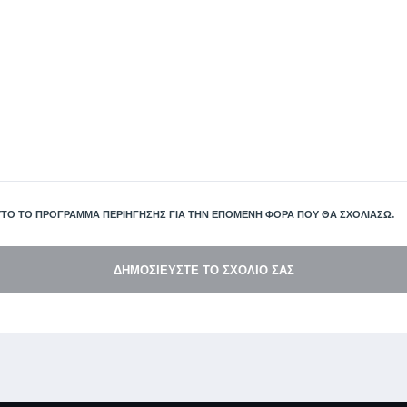
ΤΌ ΤΟ ΠΡΌΓΡΑΜΜΑ ΠΕΡΙΉΓΗΣΗΣ ΓΙΑ ΤΗΝ ΕΠΌΜΕΝΗ ΦΟΡΆ ΠΟΥ ΘΑ ΣΧΟΛΙΆΣΩ.