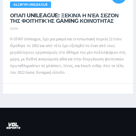
ALLWYN UNILEAGUE
ΟΠΑΠ UNILEAGUE: ΞΕΚΙΝΆ Η ΝΈΑ ΣΕΖΌΝ
ΤΗΣ ΦΟΙΤΗΤΙΚΉΣ GAMING ΚΟΙΝΌΤΗΤΑΣ
10/09
Η ΟΠΑΠ Unileague, έχει μια μακρά και εντυπωσιακή πορεία 22 ετών.
Ιδρύθηκε το 2002 και από τότε έχει εξελιχθεί σε έναν από τους
μεγαλύτερους οργανισμούς στο άθλημα του μίνι ποδοσφαίρου στη
χώρα, με διεθνή αναγνώριση αλλά και στην διοργάνωση φοιτητικών
πρωταθλημαάτων σε μπάσκετ, τέννις, και beach volley. Απο τα τέλη
του 2022 έκανε δυναμική είσοδο…