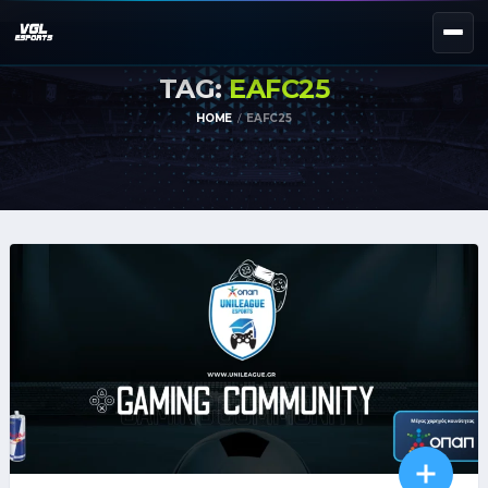
TAG:
EAFC25
NEXT EVENT — REGISTER NOW
eKypello Elladas
HOME
EAFC25
REGISTER →
EAFC27
TOURNAMENTS
e
NATIONAL
e
KYPELLO
UNILEAGUE
NEWS
ABOUT
JOIN OUR DISCORD
EL
EN