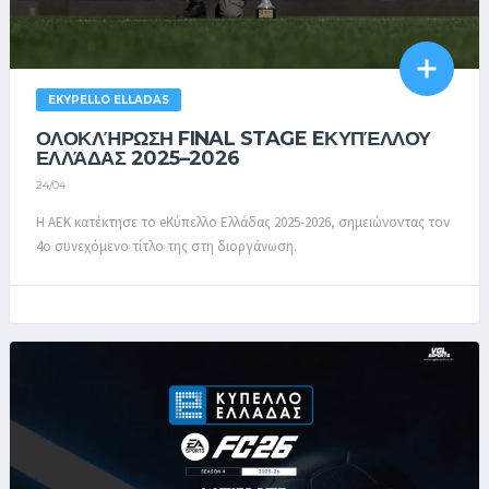
EKYPELLO ELLADAS
ΟΛΟΚΛΉΡΩΣΗ FINAL STAGE EΚΥΠΈΛΛΟΥ
ΕΛΛΆΔΑΣ 2025–2026
24/04
Η ΑΕΚ κατέκτησε το eΚύπελλο Ελλάδας 2025-2026, σημειώνοντας τον
4ο συνεχόμενο τίτλο της στη διοργάνωση.