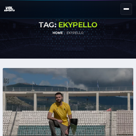
TAG:
EKYPELLO
NEXT EVENT — REGISTER NOW
eKypello Elladas
HOME
EKYPELLO
REGISTER →
EAFC27
TOURNAMENTS
e
NATIONAL
e
KYPELLO
UNILEAGUE
NEWS
ABOUT
JOIN OUR DISCORD
EL
EN