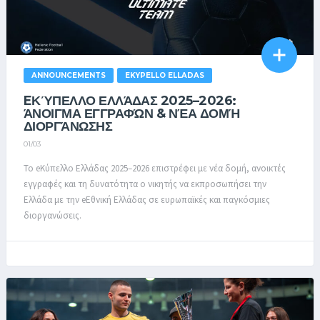
ANNOUNCEMENTS
EKYPELLO ELLADAS
EΚΎΠΕΛΛΟ ΕΛΛΆΔΑΣ 2025–2026:
ΆΝΟΙΓΜΑ ΕΓΓΡΑΦΏΝ & ΝΈΑ ΔΟΜΉ
ΔΙΟΡΓΆΝΩΣΗΣ
01/03
Το eΚύπελλο Ελλάδας 2025–2026 επιστρέφει με νέα δομή, ανοικτές
εγγραφές και τη δυνατότητα ο νικητής να εκπροσωπήσει την
Ελλάδα με την eΕθνική Ελλάδας σε ευρωπαϊκές και παγκόσμιες
διοργανώσεις.