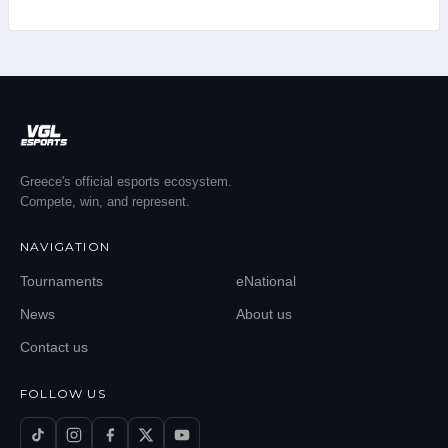
Greece's official esports ecosystem.
Compete, win, and represent.
NAVIGATION
Tournaments
eNational
News
About us
Contact us
FOLLOW US