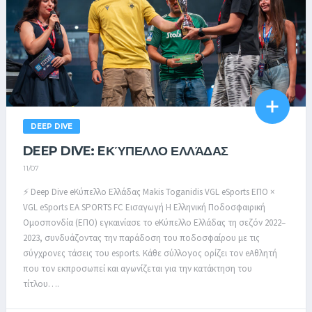
DEEP DIVE
DEEP DIVE: EΚΎΠΕΛΛΟ ΕΛΛΆΔΑΣ
11/07
⚡ Deep Dive eΚύπελλο Ελλάδας Makis Toganidis VGL eSports ΕΠΟ ×
VGL eSports EA SPORTS FC Εισαγωγή Η Ελληνική Ποδοσφαιρική
Ομοσπονδία (ΕΠΟ) εγκαινίασε το eΚύπελλο Ελλάδας τη σεζόν 2022–
2023, συνδυάζοντας την παράδοση του ποδοσφαίρου με τις
σύγχρονες τάσεις του esports. Κάθε σύλλογος ορίζει τον eΑθλητή
που τον εκπροσωπεί και αγωνίζεται για την κατάκτηση του
τίτλου….