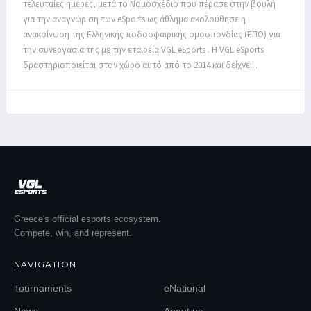
τελευταίες ημέρες, μετά το Νομοσχέδιο που πέρασε στην βουλή
για την αναγνώριση των eSports ως άθλημα ακολούθησε η
ανακοίνωση της Ελληνικής ποδοσφαιρικής ομοσπονδίας (ΕΠΟ) για
την συνεργασία της με την εταιρεία VGL eSports . Η VGL eSports
δραστηριοποιείται στον χώρο αυτό από το 2014 και δείχνει…
Greece's official esports ecosystem.
Compete, win, and represent.
NAVIGATION
Tournaments
eNational
News
About us