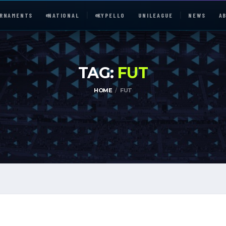
RNAMENTS
e
NATIONAL
e
KYPELLO
UNILEAGUE
NEWS
A
TAG:
FUT
HOME
FUT
e
NATIONAL
UNILEAGUE
ABOUT
JOIN OUR DISCORD