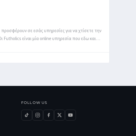
 προσφέρουν σε εσάς υπηρεσίες για να χτίσετε την
ι Futholics είναι μία online υπηρεσία που εδω και…
FOLLOW US