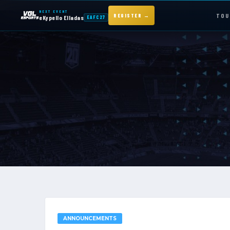
NEXT EVENT
TOU
REGISTER →
eKypello Elladas
EAFC27
NEXT EVENT — REGISTER NOW
eKypello Elladas
EAFC27
TOURNAMENTS
e
KYPELLO
NEWS
ANNOUNCEMENTS