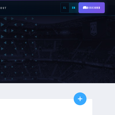
BOUT
EL
EN
DISCORD
REGISTER →