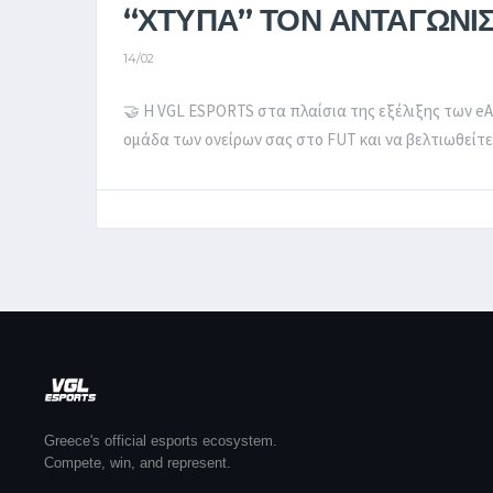
“ΧΤΥΠΑ” ΤΟΝ ΑΝΤΑΓΩΝΙ
14/02
🤝 Η VGL ESPORTS στα πλαίσια της εξέλιξης των e
ομάδα των ονείρων σας στο FUT και να βελτιωθείτε σ
Greece's official esports ecosystem.
Compete, win, and represent.