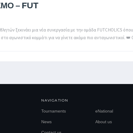
ΣΜΟ – FUT
EL
EN
Αθλητών ξεκινάει μια νέα συνεργασία με την ομάδα FUTCHOLICS όπου
το αγωνιστικό κομμάτι για να γίνετε ακόμα πιο ανταγωνιστικοί. 👑 Ο
NAVIGATION
Tournaments
eNational
News
About us
Contact us