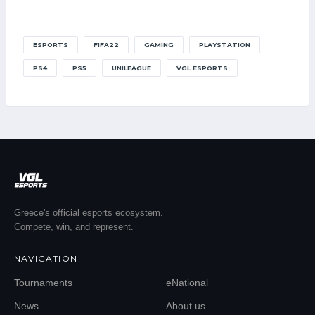
ESPORTS
FIFA22
GAMING
PLAYSTATION
PS4
PS5
UNILEAGUE
VGL ESPORTS
Greece's official esports ecosystem.
Compete, win, and represent.
NAVIGATION
Tournaments
eNational
News
About us