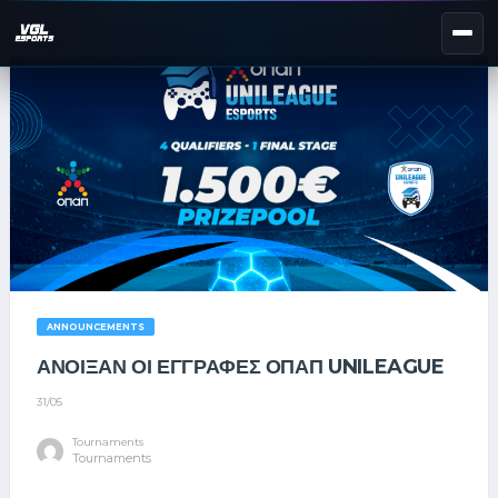
NEXT EVENT — REGISTER NOW
eKypello Elladas
REGISTER →
EAFC27
TOURNAMENTS
e
NATIONAL
e
KYPELLO
UNILEAGUE
ANNOUNCEMENTS
NEWS
ABOUT
ΑΝΟΙΞΑΝ ΟΙ ΕΓΓΡΑΦΕΣ ΟΠΑΠ UNILEAGUE
31/05
JOIN OUR DISCORD
Tournaments
Tournaments
EL
EN