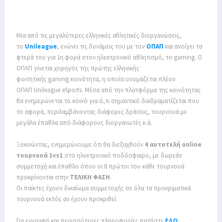
Μια από τις μεγαλύτερες ελληνικές αθλητικές διοργανώσεις,
το
Unileague
, ενώνει τις δυνάμεις του με τον
ΟΠΑΠ
και ανοίγει τα
φτερά του για 1η φορά στον ηλεκτρονικό αθλητισμό, το gaming. Ο
ΟΠΑΠ γίνεται χορηγός της πρώτης ελληνικής
φοιτητικής gaming κοινότητα, η οποία ονομάζεται πλέον
ΟΠΑΠ Unileague eSports. Μέσα από την πλατφόρμα της κοινότητας
θα ενημερώνεται το κοινό για ό,τι σημαντικό διαδραματίζεται που
το αφορά, περιλαμβάνοντας διάφορες δράσεις, τουρνουά με
μεγάλα έπαθλα από διάφορους διοργανωτές κ.ά.
Ξεκινώντας, ενημερώνουμε ότι θα διεξαχθούν
4 αυτοτελή online
τουρνουά 1vs1
στο ηλεκτρονικό ποδόσφαιρο, με δωρεάν
συμμετοχή και έπαθλο όπου οι 8 πρώτοι του κάθε τουρνουά
προκρίνονται στην
ΤΕΛΙΚΗ ΦΑΣΗ
.
Οι παίκτες έχουν δικαίωμα συμμετοχής σε όλα τα προκριματικά
τουρνουά εκτός αν έχουν προκριθεί.
Για εγγραφή και περισσότερες πληροφορίες πατήστε
ΕΔΩ