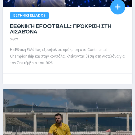
EETHNIKI ELLADOS
EΕΘΝΙΚΉ EFOOTBALL: ΠΡΌΚΡΙΣΗ ΣΤΗ
ΛΙΣΑΒΌΝΑ
04/07
Η eΕθνική Ελλάδος εξασφάλισε πρόκριση στο Continental
Championship και στην κονσόλα, κλείνοντας θέση στη Λισαβόνα για
τον Σεπτέμβριο του 2026.