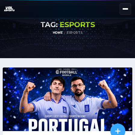
TAG:
ESPORTS
NEXT EVENT — REGISTER NOW
eKypello Elladas
HOME
ESPORTS
REGISTER →
EAFC27
TOURNAMENTS
e
NATIONAL
e
KYPELLO
UNILEAGUE
NEWS
ABOUT
JOIN OUR DISCORD
EL
EN