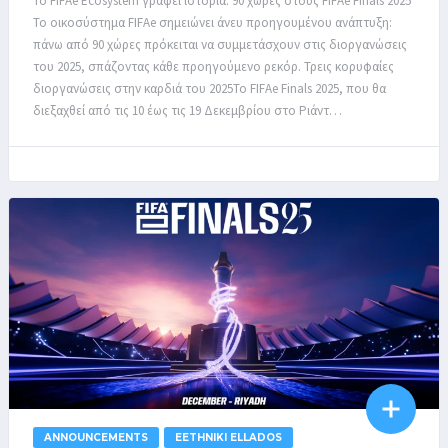
Το FIFAe Ecosystem γράφει ιστορία: 90 χώρες στους FIFAe Finals 2025
Το οικοσύστημα FIFAe σημειώνει άνευ προηγουμένου ανάπτυξη:
πάνω από 90 χώρες πρόκειται να συμμετάσχουν στις διοργανώσεις
του 2025, σπάζοντας κάθε προηγούμενο ρεκόρ. Τρεις κορυφαίες
διοργανώσεις στην καρδιά του 2025Το FIFAe Finals 2025, που θα
διεξαχθεί από τις 10 έως τις 19 Δεκεμβρίου στο Ριάντ…
ANNOUNCEMENTS
EETHNIKI ELLADOS