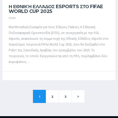
Η ΕΘΝΙΚΉ ΕΛΛΆΔΟΣ ESPORTS ΣΤΟ FIFAE
WORLD CUP 2025
05/08
Μια Μοναδική Ευκαιρία για τους Έλληνες Παίκτες Η Ελληνική
Ποδοσφαιρική Ομοσπονδία (ΕΠΟ), σε συνεργασία με την VGL
eSports, ανακοίνωσε τη συμμετοχή της Εθνικής Ελλάδος eSports στο
παγκόσμιο τουρνουά FIFAe World Cup 2025, που θα διεξαχθεί στο
Ριάντ της Σαουδικής Αραβίας τον Δεκεμβρίου του 2025. Το
τουρνουά, το οποίο διοργανώνεται από τη FIFA, περιλαμβάνει δύο
κορυφαίους…
1
2
3