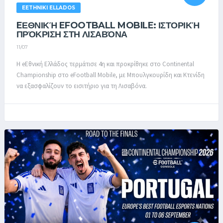
EETHNIKI ELLADOS
EΕΘΝΙΚΉ EFOOTBALL MOBILE: ΙΣΤΟΡΙΚΉ
ΠΡΌΚΡΙΣΗ ΣΤΗ ΛΙΣΑΒΌΝΑ
11/07
Η eΕθνική Ελλάδος τερμάτισε 4η και προκρίθηκε στο Continental
Championship στο eFootball Mobile, με Μπουλγκουρίδη και Κτενίδη
να εξασφαλίζουν το εισιτήριο για τη Λισαβόνα.