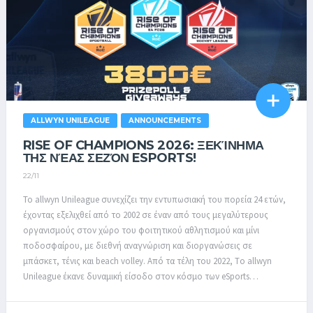
ALLWYN UNILEAGUE
ANNOUNCEMENTS
RISE OF CHAMPIONS 2026: ΞΕΚΊΝΗΜΑ
ΤΗΣ ΝΈΑΣ ΣΕΖΌΝ ESPORTS!
22/11
Το allwyn Unileague συνεχίζει την εντυπωσιακή του πορεία 24 ετών,
έχοντας εξελιχθεί από το 2002 σε έναν από τους μεγαλύτερους
οργανισμούς στον χώρο του φοιτητικού αθλητισμού και μίνι
ποδοσφαίρου, με διεθνή αναγνώριση και διοργανώσεις σε
μπάσκετ, τένις και beach volley. Από τα τέλη του 2022, Tο allwyn
Unileague έκανε δυναμική είσοδο στον κόσμο των eSports…