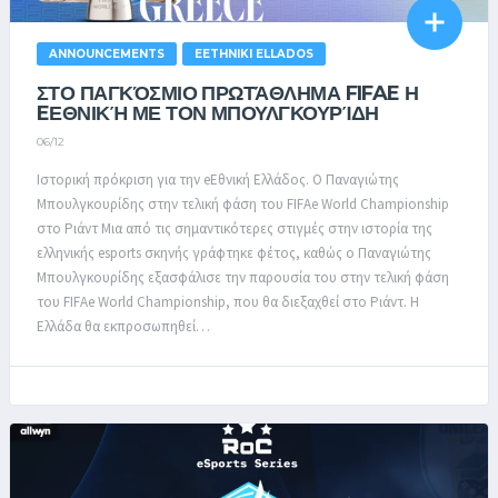
ANNOUNCEMENTS
EETHNIKI ELLADOS
ΣΤΟ ΠΑΓΚΌΣΜΙΟ ΠΡΩΤΆΘΛΗΜΑ FIFAE Η
EΕΘΝΙΚΉ ΜΕ ΤΟΝ ΜΠΟΥΛΓΚΟΥΡΊΔΗ
06/12
Ιστορική πρόκριση για την eΕθνική Ελλάδος. Ο Παναγιώτης
Μπουλγκουρίδης στην τελική φάση του FIFAe World Championship
στο Ριάντ Μια από τις σημαντικότερες στιγμές στην ιστορία της
ελληνικής esports σκηνής γράφτηκε φέτος, καθώς ο Παναγιώτης
Μπουλγκουρίδης εξασφάλισε την παρουσία του στην τελική φάση
του FIFAe World Championship, που θα διεξαχθεί στο Ριάντ. Η
Ελλάδα θα εκπροσωπηθεί…