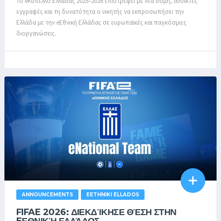
Το eΚύπελλο Ελλάδας 2025–2026 επιστρέφει με νέα δομή, ανοικτές
εγγραφές και τη δυνατότητα ο νικητής να εκπροσωπήσει την
Ελλάδα με την eΕθνική Ελλάδας σε ευρωπαϊκές και παγκόσμιες
διοργανώσεις.
ANNOUNCEMENTS
EETHNIKI ELLADOS
FIFAE 2026: ΔΙΕΚΔΊΚΗΣΕ ΘΈΣΗ ΣΤΗΝ