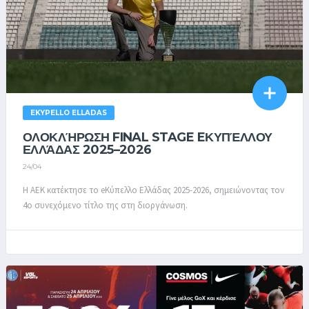
EKYPELLO ELLADAS
ΟΛΟΚΛΉΡΩΣΗ FINAL STAGE EΚΥΠΈΛΛΟΥ
ΕΛΛΆΔΑΣ 2025–2026
24/04
Η ΑΕΚ κατέκτησε το eΚύπελλο Ελλάδας 2025-2026, σημειώνοντας τον
4ο συνεχόμενο τίτλο της στη διοργάνωση.