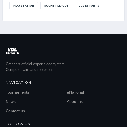
PLAYSTATION
ROCKET LEAGUE
VGL ESPORTS
Greece's official esports ecosystem.
Compete, win, and represent.
NAVIGATION
Tournaments
eNational
News
About us
Contact us
FOLLOW US