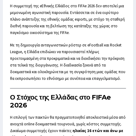
Η συμμετοχή της eΕθνικής Ελλάδος στο FIFAe 2026 δεν αποτελεί μια
μεμονωμένη αγωνιστική παρουσία. Εντάσσεται σε ένα ευρύτερο
πλάνο ανάπτυξης της εθνικής ομάδας esports, με στόχο τη σταθερή
διεθνή παρουσία και τη βελτίωση της κατάταξης της χώρας στο
παγκόσμιο οικοσύστημα της FIFAe.
Με τη δημιουργία ανταγωνιστικών ρόστερ σε eFootball και Rocket
League, η Ελλάδα επιδιώκει να παρουσιαστεί πλήρως
προετοιμασμένη στα προκριματικά και να διεκδικήσει την πρόκριση
στα τελικά της διοργάνωσης. Η διαδικασία ξεκινά από τα
δοκιμαστικά και ολοκληρώνεται με τη συγκρότηση μιας ομάδας που
θα εκπροσωπήσει το εθνόσημο με συνέπεια και επαγγελματισμό.
Ο Στόχος της Ελλάδας στο FIFAe
2026
Η επιλογή των παικτών θα πραγματοποιηθεί αποκλειστικά μέσα από
ανοιχτά online δοκιμαστικά τουρνουά, χωρίς κόστος συμμετοχής.
Δικαίωμα συμμετοχής έχουν παίκτες
ηλικίας 16 ετών και άνω με