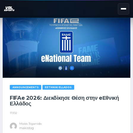
NEXT EVENT — REGISTER NOW
eKypello Elladas
REGISTER →
EAFC27
TOURNAMENTS
e
NATIONAL
e
KYPELLO
UNILEAGUE
ANNOUNCEMENTS
EETHNIKI ELLADOS
NEWS
ABOUT
FIFAe 2026: Διεκδίκησε Θέση στην eΕθνική
Ελλάδος
JOIN OUR DISCORD
17/02
Makis Toganidis
makistog
EL
EN