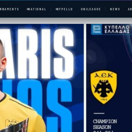
RNAMENTS
e
NATIONAL
e
KYPELLO
UNILEAGUE
NEWS
A
e
NATIONAL
UNILEAGUE
ABOUT
JOIN OUR DISCORD