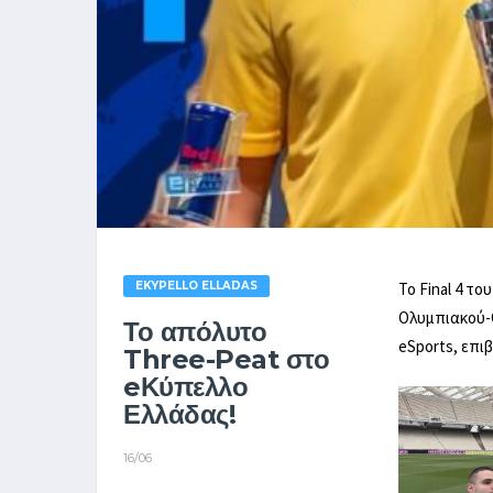
EKYPELLO ELLADAS
Το Final 4 τ
Ολυμπιακού-Ο
Το απόλυτο
eSports, επι
Three-Peat στο
eΚύπελλο
Ελλάδας!
16/06