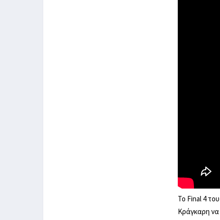
Το Final 4 τ
Κράγκαρη να 