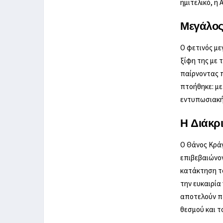
ημιτελικό, η
Μεγάλος
Ο φετινός με
ξίφη της με 
παίρνοντας π
πτοήθηκε: με
εντυπωσιακή 
Η Διάκρ
Ο Θάνος Κράγ
επιβεβαιώνον
κατάκτηση το
την ευκαιρία
αποτελούν πα
θεσμού και τ