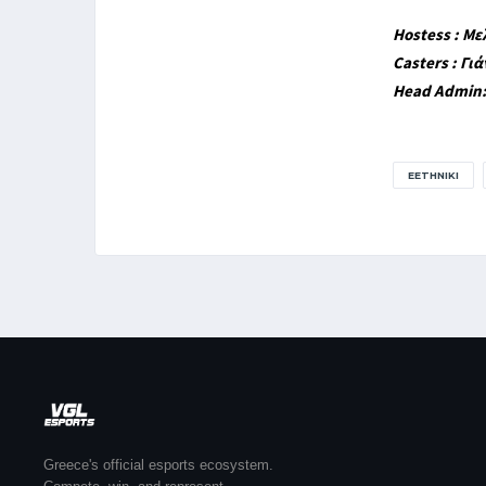
Hostess : Με
Casters : Γι
Head Admin:
EETHNIKI
Greece's official esports ecosystem.