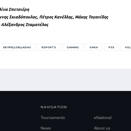
λίνα Σπετσιέρη
άννης Σκιαδόπουλος, Πέτρος Κανέλλης, Μάκης Τογανίδης
 Αλέξανδρος Σταματέλος
EKYPELLOELLADAS
ESPORTS
GAMING
OAKA
PS5
VGL
NAVIGATION
Tournaments
eNational
News
About us