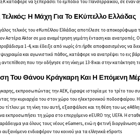
 AEK κατάφερε να ξεπεράσει το εμπόδιο του Πανσερραϊκού, σε έναν α
 Τελικός: Η Μάχη Για Το EΚύπελλο Ελλάδας
γάλος τελικός του eΚυπέλλου Ελλάδας αποτέλεσε το αποκορύφωμα τ
τον Αστέρα Aktor σε μια αναμέτρηση γεμάτη ένταση και ανατροπές. 
ροβάδισμα 1-4, και έδειξε από νωρίς ότι ήρθε αποφασισμένος να διε
 ψυχραιμία και αγωνιστικό πάθος, κατάφερε να ανατρέψει το εις βά
αντεπίθεση που την οδήγησε στη νίκη με 13-8 και στην κατάκτηση το
ιση Του Θάνου Κράγκαρη Και Η Επόμενη Μέ
καρης, εκπροσωπώντας την ΑΕΚ, έγραψε ιστορία με το τρίτο του σ
τας την κυριαρχία του στον χώρο του ηλεκτρονικού ποδοσφαίρου. Η 
υ τίτλου: με τη νίκη του αυτή, εξασφάλισε και τη θέση του ως eΑθλη
 να εκπροσωπήσει τη χώρα στο επερχόμενο eEURO της UEFA. Η σταθ
ράδειγμα για όλους τους νέους eGamers, ενώ η φετινή διοργάνωση α
ο αυξανόμενο ενδιαφέρον του κοινού για τα ελληνικά eSports