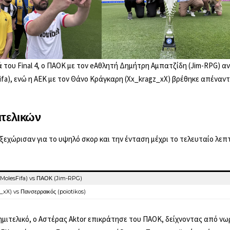
ά του Final 4, ο ΠΑΟΚ με τον eΑθλητή Δημήτρη Αμπατζίδη (Jim-RPG) α
ifa), ενώ η ΑΕΚ με τον Θάνο Κράγκαρη (Xx_kragz_xX) βρέθηκε απέναν
ιτελικών
ί ξεχώρισαν για το υψηλό σκορ και την ένταση μέχρι το τελευταίο λε
(MolesFifa) vs ΠΑΟΚ (Jim-RPG)
xX) vs Πανσερραικός (poiotikos)
μιτελικό, ο Αστέρας Aktor επικράτησε του ΠΑΟΚ, δείχνοντας από νωρί