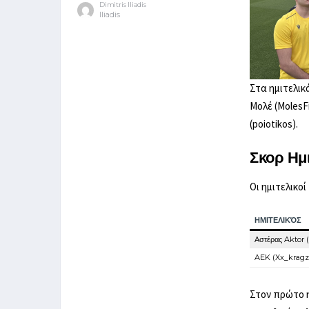
Dimitris Iliadis
Iliadis
Στα ημιτελικ
Μολέ (MolesF
(poiotikos).
Σκορ Ημ
Οι ημιτελικο
ΗΜΙΤΕΛΙΚΌΣ
Αστέρας Aktor 
AEK (Xx_kragz_
Στον πρώτο η