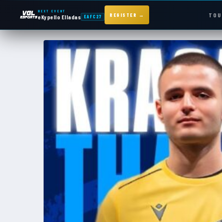
NEXT EVENT
TOU
REGISTER →
eKypello Elladas
EAFC27
NEXT EVENT — REGISTER NOW
eKypello Elladas
EAFC27
TOURNAMENTS
e
KYPELLO
NEWS