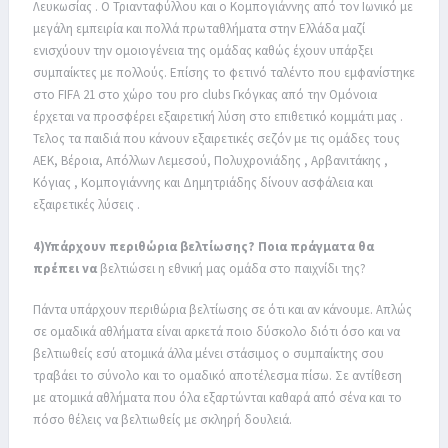
Λευκωσίας . Ο Τριανταφύλλου και ο Κομπογιάννης από τον Ιωνικό με
μεγάλη εμπειρία και πολλά πρωταθλήματα στην Ελλάδα μαζί
ενισχύουν την ομοιογένεια της ομάδας καθώς έχουν υπάρξει
συμπαίκτες με πολλούς. Επίσης το φετινό ταλέντο που εμφανίστηκε
στο FIFA 21 στο χώρο του pro clubs Γκόγκας από την Ομόνοια
έρχεται να προσφέρει εξαιρετική λύση στο επιθετικό κομμάτι μας .
Τελος τα παιδιά που κάνουν εξαιρετικές σεζόν με τις ομάδες τους
ΑΕΚ, Βέροια, Απόλλων Λεμεσού, Πολυχρονιάδης , Αρβανιτάκης ,
Κόγιας , Κομπογιάννης και Δημητριάδης δίνουν ασφάλεια και
εξαιρετικές λύσεις .
4)Υπάρχουν περιθώρια βελτίωσης? Ποια πράγματα θα
πρέπει να
βελτιώσει η εθνική μας ομάδα στο παιχνίδι της?
Πάντα υπάρχουν περιθώρια βελτίωσης σε ότι και αν κάνουμε. Απλώς
σε ομαδικά αθλήματα είναι αρκετά ποιο δύσκολο διότι όσο και να
βελτιωθείς εσύ ατομικά άλλα μένει στάσιμος ο συμπαίκτης σου
τραβάει το σύνολο και το ομαδικό αποτέλεσμα πίσω. Σε αντίθεση
με ατομικά αθλήματα που όλα εξαρτώνται καθαρά από σένα και το
πόσο θέλεις να βελτιωθείς με σκληρή δουλειά.