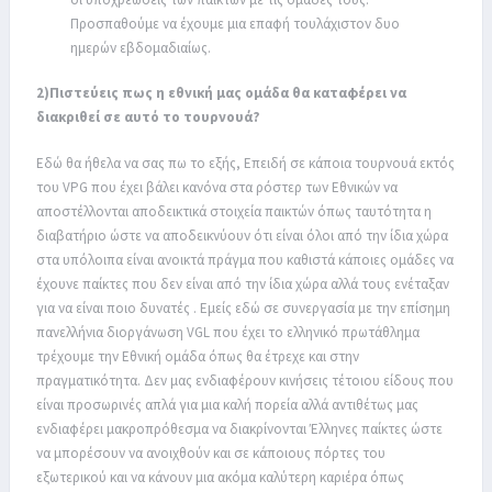
Προσπαθούμε να έχουμε μια επαφή τουλάχιστον δυο
ημερών εβδομαδιαίως.
2)Πιστεύεις πως η εθνική μας ομάδα θα καταφέρει να
διακριθεί σε αυτό το τουρνουά?
Εδώ θα ήθελα να σας πω το εξής, Επειδή σε κάποια τουρνουά εκτός
του VPG που έχει βάλει κανόνα στα ρόστερ των Εθνικών να
αποστέλλονται αποδεικτικά στοιχεία παικτών όπως ταυτότητα η
διαβατήριο ώστε να αποδεικνύουν ότι είναι όλοι από την ίδια χώρα
στα υπόλοιπα είναι ανοικτά πράγμα που καθιστά κάποιες ομάδες να
έχουνε παίκτες που δεν είναι από την ίδια χώρα αλλά τους ενέταξαν
για να είναι ποιο δυνατές . Εμείς εδώ σε συνεργασία με την επίσημη
πανελλήνια διοργάνωση VGL που έχει το ελληνικό πρωτάθλημα
τρέχουμε την Εθνική ομάδα όπως θα έτρεχε και στην
πραγματικότητα. Δεν μας ενδιαφέρουν κινήσεις τέτοιου είδους που
είναι προσωρινές απλά για μια καλή πορεία αλλά αντιθέτως μας
ενδιαφέρει μακροπρόθεσμα να διακρίνονται Έλληνες παίκτες ώστε
να μπορέσουν να ανοιχθούν και σε κάποιους πόρτες του
εξωτερικού και να κάνουν μια ακόμα καλύτερη καριέρα όπως