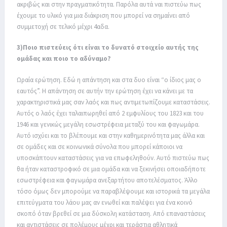
ακριβώς και στην πραγματικότητα. Παρόλα αυτά ναι πιστεύω πως
έχουμε το υλικό για μια διάκριση που μπορεί να σημαίνει από
συμμετοχή σε τελικό μέχρι 4αδα.
3)Ποιο πιστεύεις ότι είναι το δυνατό στοιχείο αυτής της
ομάδας και ποιο το αδύναμο?
Ωραία ερώτηση. Εδώ η απάντηση και στα δυο είναι “ο ίδιος μας ο
εαυτός”. Η απάντηση σε αυτήν την ερώτηση έχει να κάνει με τα
χαρακτηριστικά μας σαν λαός και πως αντιμετωπίζουμε καταστάσεις.
Αυτός ο λαός έχει ταλαιπωρηθεί από 2 εμφυλίους του 1823 και του
1946 και γενικώς μεγάλη εσωστρέφεια μεταξύ του και φαγωμάρα.
Αυτό ισχύει και το βλέπουμε και στην καθημερινότητα μας άλλα και
σε ομάδες και σε κοινωνικά σύνολα που μπορεί κάποιοι να
υποσκάπτουν καταστάσεις για να επωφεληθούν. Αυτό πιστεύω πως
θα ήταν καταστροφικό σε μια ομάδα και να ξεκινήσει οποιαδήποτε
εσωστρέφεια και φαγωμάρα ανεξαρτήτου αποτελέσματος. Άλλο
τόσο όμως δεν μπορούμε να παραβλέψουμε και ιστορικά τα μεγάλα
επιτεύγματα του λάου μας αν ενωθεί και παλέψει για ένα κοινό
σκοπό όταν βρεθεί σε μια δύσκολη κατάσταση. Από επαναστάσεις
και αντιστάσεις σε πολέμους μέχρι και τεράστια αθλητικά