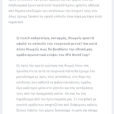
πληθυσμιακά έχουν κατά πολύ περισσότερους χρήστες αλλά και
από θέματα υποδομών των συνδέσεων του ίντερνετ τους που
όπως έχουμε ξαναπεί σε υψηλό επίπεδο είναι πάρα μα πάρα πολύ
σημαντικό.
1) Coach καλησπέρα, καταρχάς, θεωρείς αρκετά
υψηλό το επίπεδο του τουρνουά αυτού? Και κατά
πόσο θεωρείς πως θα βοηθήσει την εθνική μας
ομάδα αγωνιστικά ενόψει του VPG World Cup?
Ως προς την πρώτη ερώτηση σας θεωρώ όπως σας
προείπα ότι σε αυτά τα τουρνουά πάντα θα έχουμε ένα
μειονέκτημα ως προς τους αντιπάλους στο θέμα της
σύνδεσης που καθιστά να φαίνονται κάποιες ομάδες
λίγο καλύτερες μέσα στο γήπεδο και στις αντιδράσεις
τους από την πραγματική εικόνα . Θα σας πω ένα
παράδειγμα από την προετοιμασία μας. Σε ένα φιλικό με
γνωστή ομάδα που απαρτιζόταν από διάφορους καλούς
ξένους παίκτες του χώρου ξεκινήσαμε το ματς και κάναμε