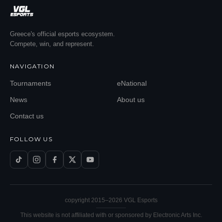
Greece's official esports ecosystem.
Compete, win, and represent.
NAVIGATION
Tournaments
eNational
News
About us
Contact us
FOLLOW US
copyright 2015–
2026
VGL Esports
This website is not affiliated with or sponsored by Electronic Arts Inc.