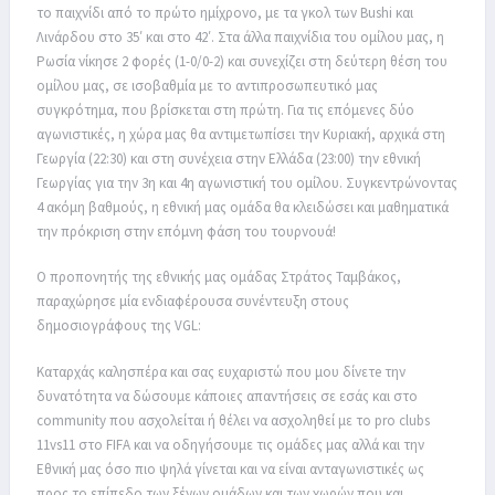
το παιχνίδι από το πρώτο ημίχρονο, με τα γκολ των Bushi και
Λινάρδου στο 35′ και στο 42′. Στα άλλα παιχνίδια του ομίλου μας, η
Ρωσία νίκησε 2 φορές (1-0/0-2) και συνεχίζει στη δεύτερη θέση του
ομίλου μας, σε ισοβαθμία με το αντιπροσωπευτικό μας
συγκρότημα, που βρίσκεται στη πρώτη. Για τις επόμενες δύο
αγωνιστικές, η χώρα μας θα αντιμετωπίσει την Κυριακή, αρχικά στη
Γεωργία (22:30) και στη συνέχεια στην Ελλάδα (23:00) την εθνική
Γεωργίας για την 3η και 4η αγωνιστική του ομίλου. Συγκεντρώνοντας
4 ακόμη βαθμούς, η εθνική μας ομάδα θα κλειδώσει και μαθηματικά
την πρόκριση στην επόμνη φάση του τουρνουά!
Ο προπονητής της εθνικής μας ομάδας Στράτος Ταμβάκος,
παραχώρησε μία ενδιαφέρουσα συνέντευξη στους
δημοσιογράφους της VGL:
Καταρχάς καλησπέρα και σας ευχαριστώ που μου δίνετe την
δυνατότητα να δώσουμε κάποιες απαντήσεις σε εσάς και στο
community που ασχολείται ή θέλει να ασχοληθεί με το pro clubs
11vs11 στο FIFA και να οδηγήσουμε τις ομάδες μας αλλά και την
Εθνική μας όσο πιο ψηλά γίνεται και να είναι ανταγωνιστικές ως
προς το επίπεδο των ξένων ομάδων και των χωρών που και