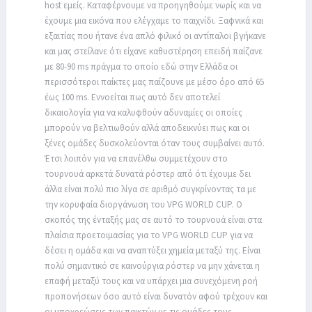
host εμείς. Καταφέρνουμε να προηγηθούμε νωρίς και να
έχουμε μια εικόνα που ελέγχαμε το παιχνίδι. Ξαφνικά και
εξαιτίας που ήτανε ένα απλό φιλικό οι αντίπαλοι βγήκανε
και μας στείλανε ότι είχανε καθυστέρηση επειδή παίζανε
με 80-90 ms πράγμα το οποίο εδώ στην Ελλάδα οι
περισσότεροι παίκτες μας παίζουνε με μέσο όρο από 65
έως 100 ms. Εννοείται πως αυτό δεν αποτελεί
δικαιολογία για να καλυφθούν αδυναμίες οι οποίες
μπορούν να βελτιωθούν αλλά αποδεικνύει πως και οι
ξένες ομάδες δυσκολεύονται όταν τους συμβαίνει αυτό.
Έτσι λοιπόν για να επανέλθω συμμετέχουν στο
τουρνουά αρκετά δυνατά ρόστερ από ότι έχουμε δει
άλλα είναι πολύ πιο λίγα σε αριθμό συγκρίνοντας τα με
την κορυφαία διοργάνωση του VPG WORLD CUP. Ο
σκοπός της ένταξής μας σε αυτό το τουρνουά είναι στα
πλαίσια προετοιμασίας για το VPG WORLD CUP για να
δέσει η ομάδα και να αναπτύξει χημεία μεταξύ της. Είναι
πολύ σημαντικό σε καινούργια ρόστερ να μην χάνεται η
επαφή μεταξύ τους και να υπάρχει μια συνεχόμενη ροή
προπονήσεων όσο αυτό είναι δυνατόν αφού τρέχουν και
οι υποχρεώσεις των παικτών με τις ομάδες τους.