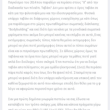
Παγκόσμιο του 2014 που παραλίγο να περάσει στους “8” από την
διαδικασία των πέναλτι. Ταβάνι? Δεν μου αρέσει ο όρος ταβάνι σε
κάτι για την φιλοσοφία μου και την ιδιοσυγκρασία μου. Φυσικά
υπάρχει ταβάνι σε διάφορους χώρους ενασχόλησης με κάτι όπως
για παράδειγμα στο χώρος πρωταθλημάτων σωματικής διάπλασης
“Bodybuilding” και εκεί διότι έχει να κάνει με τα γονιδιακά σωματικά
χαρίσματα που ακόμα δεν μπορεί κανένας να επέμβει σε αυτά ,Ένας
εκτόμορφος σωματικός τύπος πάντα θα μείνει εκτομορφος δεν
μπορεί να γίνει ποτέ μεσόμορφος όπου αυτοί οι τύποι σωμάτων
είναι και οι παγκόσμιοι πρωταθλητές. Σε άλλους χώρους όμως τα
ταβάνια και τα όρια που έχεις μπορεί να μην τα μάθεις ποτέ γιατί
απλά δεν δούλεψες τόσο σκληρά. Έτσι πιστεύω ότι για να δούμε
ταβάνι αποτελέσματος σε μια ομάδα ηλεκτρονική 11vs11 θα περάσει
πάρα πολύ καιρός που ίσως δεν θα φανεί πότέ. Στασιμότητα ναι
μπορεί να φανεί διότι δεν υπάρχει καλυτέρευση και υπακοή από τον
καθένα ξεχωριστά σε αυτό που κάνουμε επειδή δεν θέλει για το χ ψ
λόγο να αφιερώσει περισσότερο χρόνο σε αυτό.
Σαν μια πρώτη δημόσια γνωριμία πιστεύω να σας έδωσα να
καταλάβετε τον τρόπο σκέψης μας άλλα και κάποια πράγματα γύρω
από το χώρο του PRO CLUBS 11vs11 FIFA. Τέλος θα ήθελα να