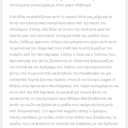
επιτεύγματα για μια χώρα με τόσο μικρό πληθυσμό.
Έτσι θέλω να αναδείξουμε αυτό το ισχυρό όπλο μας μέχρι και σε
αυτήν την ηλεκτρονική ενασχόληση κάτω από την σκεπή του
εθνόσημου. Επίσης εδώ θέλω να τονίσω την ποιότητα αρκετών
παικτών μας που αποτελούν τα ισχυρά όπλα της ομάδας όπως
Bushi, Σπίθα με αρκετούς τίτλους και εμπειρία στο χώρο αυτό αυτά
τα χρόνια και την εξαιρετική τους επιθετική ποιότητα μαζί με τον
Λινάρδο από την ΑΕΚ Λάρνακας. Επίσης ο Σκιάς και ο Τσάτσος δυο
αμυντικά χαφ που φέτος βρίσκονται σε εξαιρετική φόρμα μαζί με
τον Γιατσάι και τον Κράγκαρη δυο παίκτες που πρωταγωνιστούν
φέτος στα τουρνουά 1VS1 και βοηθούν τον Παναθηναϊκό σε μια
εκπληκτική πορεία έχοντας περάσει στους 8 του Europa League. Ο
Μπίρης στην άμυνα και ο Μουλαζιμάκης στο τέρμα προερχόμενοι και
αυτοί από την ΑΕΚ Λάρνακας σε μια φοβερή πορεία φέτος να
κατακτώντας το προηγούμενο πρωτάθλημα αλλά βοηθώντας και
αυτήν την σεζόν να βρίσκεται η ομάδα τους ακόμα αήττητη μετά
από 34 αγωνιστικές. Στο αμυντικό κομμάτι επίσης ο έμπειρος
Παυλής και Μάκος με πολλές σεζόν στην πλάτη τους βοηθώντας τις
ομάδες τους να φτάσουν σε τελικούς και διακρίσεις με την Ομόνοια