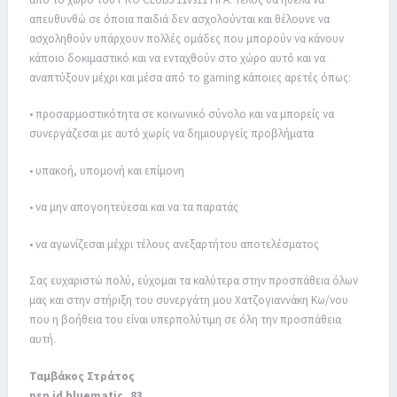
απευθυνθώ σε όποια παιδιά δεν ασχολούνται και θέλουνε να
ασχοληθούν υπάρχουν πολλές ομάδες που μπορούν να κάνουν
κάποιο δοκιμαστικό και να ενταχθούν στο χώρο αυτό και να
αναπτύξουν μέχρι και μέσα από το gaming κάποιες αρετές όπως:
• προσαρμοστικότητα σε κοινωνικό σύνολο και να μπορείς να
συνεργάζεσαι με αυτό χωρίς να δημιουργείς προβλήματα
• υπακοή, υπομονή και επίμονη
• να μην απογοητεύεσαι και να τα παρατάς
• να αγωνίζεσαι μέχρι τέλους ανεξαρτήτου αποτελέσματος
Σας ευχαριστώ πολύ, εύχομαι τα καλύτερα στην προσπάθεια όλων
μας και στην στήριξη του συνεργάτη μου Χατζογιαννάκη Κω/νου
που η βοήθεια του είναι υπερπολύτιμη σε όλη την προσπάθεια
αυτή.
Ταμβάκος Στράτος
psn id bluematic_83