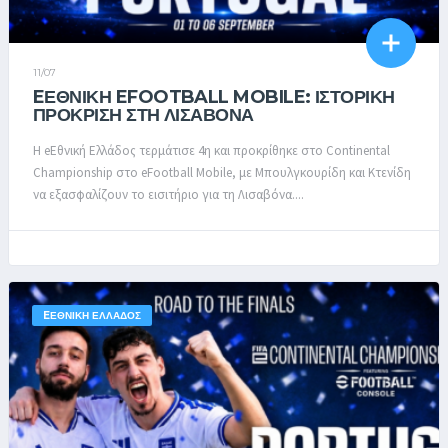
11/07
EΕΘΝΙΚΉ EFOOTBALL MOBILE: ΙΣΤΟΡΙΚΉ
ΠΡΌΚΡΙΣΗ ΣΤΗ ΛΙΣΑΒΌΝΑ
Η eΕθνική Ελλάδος τερμάτισε 4η και προκρίθηκε στο Continental
Championship στο eFootball Mobile, με Μπουλγκουρίδη και Κτενίδη
να εξασφαλίζουν το εισιτήριο για τη Λισαβόνα....
EΕΘΝΙΚΉ ΕΛΛΆΔΟΣ