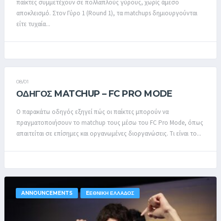
παίκτες συμμετέχουν σε πολλαπλούς γύρους, χωρίς άμεσο
αποκλεισμό. Στον Γύρο 1 (Round 1), τα matchups δημιουργούνται
είτε τυχαία...
08/01
ΟΔΗΓΌΣ MATCHUP – FC PRO MODE
Ο παρακάτω οδηγός εξηγεί πώς οι παίκτες μπορούν να
πραγματοποιήσουν το matchup τους μέσω του FC Pro Mode, όπως
απαιτείται σε επίσημες και οργανωμένες διοργανώσεις. Τι είναι το...
ANNOUNCEMENTS
EΕΘΝΙΚΉ ΕΛΛΆΔΟΣ