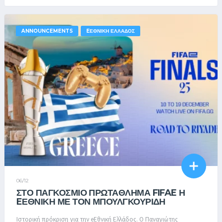
ANNOUNCEMENTS
EΕΘΝΙΚΉ ΕΛΛΆΔΟΣ
06/12
ΣΤΟ ΠΑΓΚΌΣΜΙΟ ΠΡΩΤΆΘΛΗΜΑ FIFAE Η
EΕΘΝΙΚΉ ΜΕ ΤΟΝ ΜΠΟΥΛΓΚΟΥΡΊΔΗ
Ιστορική πρόκριση για την eΕθνική Ελλάδος. Ο Παναγιώτης