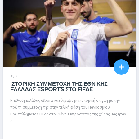
18/12
IΣΤΟΡΙΚΉ ΣΥΜΜΕΤΟΧΉ ΤΗΣ ΕΘΝΙΚΉΣ
ΕΛΛΆΔΑΣ ESPORTS ΣΤΟ FIFAE
Η Εθνική Ελλάδας eSports κατέγραψε μια ιστορική στιγμή με την
πρώτη συμμετοχή της στην τελική φάση του Παγκοσμίου
Πρωταθλήματος FIFAe στο Ριάντ. Εκπρόσωπος της χώρας μας ήταν
ο...