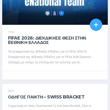
17/02
FIFAE 2026: ΔΙΕΚΔΊΚΗΣΕ ΘΈΣΗ ΣΤΗΝ
EΕΘΝΙΚΉ ΕΛΛΆΔΟΣ
Τα Δοκιμαστικά της eΕθνικής Ελλάδος για το FIFAe 2026 Τα
δοκιμαστικά της eΕθνικής Ελλάδος για το FIFAe 2026 ξεκινούν
επίσημα, με στόχο τη στελέχωση των ρόστερ για τη...
08/01
ΟΔΗΓΌΣ ΠΑΊΚΤΗ – SWISS BRACKET
Συμμετοχή σε Swiss Tournament Σε ένα Swiss Bracket, όλοι οι