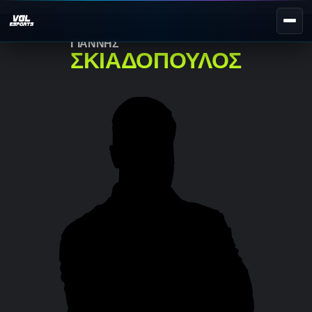
ΓΙΆΝΝΗΣ
ΣΚΙΑΔΌΠΟΥΛΟΣ
NEXT EVENT — REGISTER NOW
eKypello Elladas
REGISTER →
EAFC27
TOURNAMENTS
e
NATIONAL
e
KYPELLO
UNILEAGUE
NEWS
ABOUT
JOIN OUR DISCORD
EL
EN