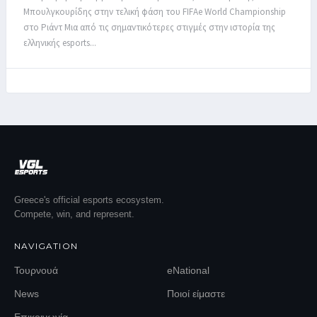
Μπουλγκουρίδης στην τελική φάση του FIFAe World Championship
στο Ριάντ Μια από τις σημαντικότερες στιγμές στην ιστορία της
ελληνικής esports...
Greece's official esports ecosystem.
Compete, win, and represent.
NAVIGATION
Τουρνουά
eNational
News
Ποιοί είμαστε