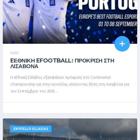
04/07
EΕΘΝΙΚΉ EFOOTBALL: ΠΡΌΚΡΙΣΗ ΣΤΗ
ΛΙΣΑΒΌΝΑ
Η eΕθνική Ελλάδος εξασφάλισε πρόκριση στο Continental
Championship και στην κονσόλα, κλείνοντας θέση στη Λισαβόνα για
τον Σεπτέμβριο του 2026....
EKYPELLO ELLADAS