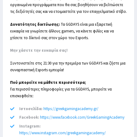
οργανωμένα προγράμματα που θα σας βοηθήσουν να βελτιώσετε
τις δεξιότητές σας και να ετοιμαστείτε για τον επαγγελματικό στίβο.
Δυνατότητες δικτύωσης:
Τα GGDAYS είναι μια εξαιρετική
ευκαιρία να γνωρίσετε άλλους gamers, να κάνετε φιλίες και να
χτίσετε το δίκτυό σας στον χώρο του Esports.
Μην χάσετε την ευκαιρία σας!
Συντονιστείτε στις 21:30 για την πρεμιέρα των GGDAYS και ζήστε μια
συναρπαστική Esports εμπειρία!
Πού μπορείτε να μάθετε περισσότερα;
Για περισσότερες πληροφορίες για τα GGDAYS, μπορείτε να
επισκεφθείτε:
Ιστοσελίδα:
https://greekgamingacademy.gr/
Facebook:
https://www.facebook.com/GreekGamingAcademy
Instagram:
https://www.instagram.com/greekgamingacademy/