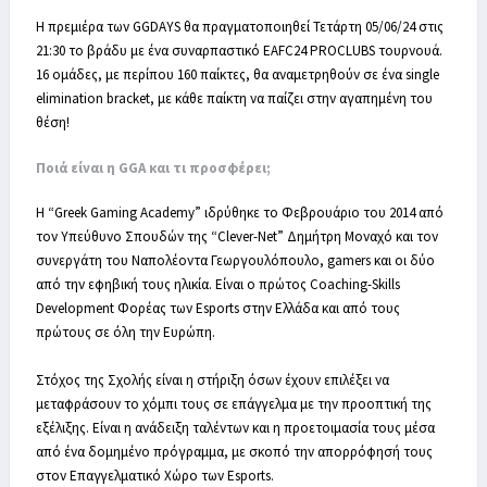
Η πρεμιέρα των GGDAYS θα πραγματοποιηθεί Τετάρτη 05/06/24 στις
21:30 το βράδυ με ένα συναρπαστικό EAFC24 PROCLUBS τουρνουά.
16 ομάδες, με περίπου 160 παίκτες, θα αναμετρηθούν σε ένα single
elimination bracket, με κάθε παίκτη να παίζει στην αγαπημένη του
θέση!
Ποιά είναι η GGA και τι προσφέρει;
Η “Greek Gaming Academy” ιδρύθηκε το Φεβρουάριο του 2014 από
τον Υπεύθυνο Σπουδών της “Clever-Net” Δημήτρη Μοναχό και τον
συνεργάτη του Ναπολέοντα Γεωργουλόπουλο, gamers και οι δύο
από την εφηβική τους ηλικία. Είναι ο πρώτος Coaching-Skills
Development Φορέας των Esports στην Ελλάδα και από τους
πρώτους σε όλη την Ευρώπη.
Στόχος της Σχολής είναι η στήριξη όσων έχουν επιλέξει να
μεταφράσουν το χόμπι τους σε επάγγελμα με την προοπτική της
εξέλιξης. Είναι η ανάδειξη ταλέντων και η προετοιμασία τους μέσα
από ένα δομημένο πρόγραμμα, με σκοπό την απορρόφησή τους
στον Επαγγελματικό Χώρο των Esports.