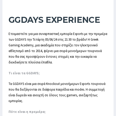
GGDAYS EXPERIENCE
Ετοιμαστείτε για μια συναρπαστική εμπειρία Esports με την πρεμιέρα
των GGDAYS την Τετάρτη 05/06/24 στις 21:30 το βράδυ! Η Greek
Gaming Academy, μια ακαδημία που στηρίζει τον ηλεκτρονικό
αθλητισμό από το 2014, φέρνει μια σειρά μονοήμερων τουρνουά
που θα σας προσφέρουν έντονες στιγμές και την ευκαιρία να
διεκδικήσετε πλούσια έπαθλα.
Τι είναι τα GGDAYS;
Τα GGDAYS είναι μια σειρά Knockout μονοήμερων Esports τουρνουά
που θα διεξάγονται σε διάφορα παιχνίδια και modes. Η συμμετοχή
είναι δωρεάν και ανοιχτή σε όλους τους gamers, ανεξαρτήτως
εμπειρίας.
Πότε είναι η πρεμιέρα;