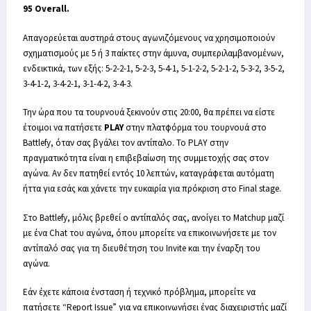
95 Overall.
Απαγορεύεται αυστηρά στους αγωνιζόμενους να χρησιμοποιούν
σχηματισμούς με 5 ή 3 παίκτες στην άμυνα, συμπεριλαμβανομένων,
ενδεικτικά, των εξής: 5-2-2-1, 5-2-3, 5-4-1, 5-1-2-2, 5-2-1-2, 5-3-2, 3-5-2,
3-4-1-2, 3-4-2-1, 3-1-4-2, 3-4-3.
Την ώρα που τα τουρνουά ξεκινούν στις 20:00, θα πρέπει να είστε
έτοιμοι να πατήσετε
PLAY
στην πλατφόρμα του τουρνουά στο
Battlefy, όταν σας βγάλει τον αντίπαλο. Το PLAY στην
πραγματικότητα είναι η επιβεβαίωση της συμμετοχής σας στον
αγώνα. Αν δεν πατηθεί εντός 10 λεπτών, καταγράφεται αυτόματη
ήττα για εσάς και χάνετε την ευκαιρία για πρόκριση στο Final stage.
Στο Battlefy, μόλις βρεθεί ο αντίπαλός σας, ανοίγει το Matchup μαζί
με ένα Chat του αγώνα, όπου μπορείτε να επικοινωνήσετε με τον
αντίπαλό σας για τη διευθέτηση του Invite και την έναρξη του
αγώνα.
Εάν έχετε κάποια ένσταση ή τεχνικό πρόβλημα, μπορείτε να
πατήσετε “Report Issue” για να επικοινωνήσει ένας διαχειριστής μαζί