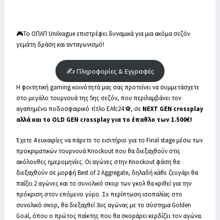
🎮Το ΟΠΑΠ Unileague επιστρέφει δυναμικά για μια ακόμα σεζόν
γεμάτη δράση και ανταγωνισμό!
✍ Πληροφορίες & Εγγραφές
Η φοιτητική gaming κοινότητά μας σας προτείνει να συμμετάσχετε
στο μεγάλο τουρνουά της 5ης σεζόν, που περιλαμβάνει τον
αγαπημένο ποδοσφαιρικό τίτλο EAfc24 ⚽, σε
NEXT GEN crossplay
αλλά και το OLD GEN crossplay για το έπαθλο των 1.500€!
Έχετε 4 ευκαιρίες να πάρετε το εισιτήριο για το Final stage μέσω των
προκριματικών τουρνουά Knockout που θα διεξαχθούν στις
ακόλουθες ημερομηνίες. Οι αγώνες στην Knockout φάση θα
διεξαχθούν σε μορφή Best of 2 Aggregate, δηλαδή κάθε ζευγάρι θα
παίξει 2 αγώνες και το συνολικό σκορ των γκολ θα κριθεί για την
πρόκριση στον επόμενο γύρο. Σε περίπτωση ισοπαλίας στο
συνολικό σκορ, θα διεξαχθεί 3ος αγώνας με το σύστημα Golden
Goal, όπου ο πρώτος παίκτης που θα σκοράρει κερδίζει τον αγώνα.