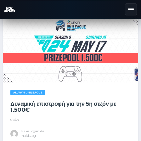
NEXT EVENT — REGISTER NOW
eKypello Elladas
REGISTER →
EAFC27
TOURNAMENTS
e
NATIONAL
e
KYPELLO
UNILEAGUE
ALLWYN UNILEAGUE
NEWS
ABOUT
Δυναμική επιστροφή για την 5η σεζόν με
1.500€
JOIN OUR DISCORD
04/04
Makis Toganidis
makistog
EL
EN