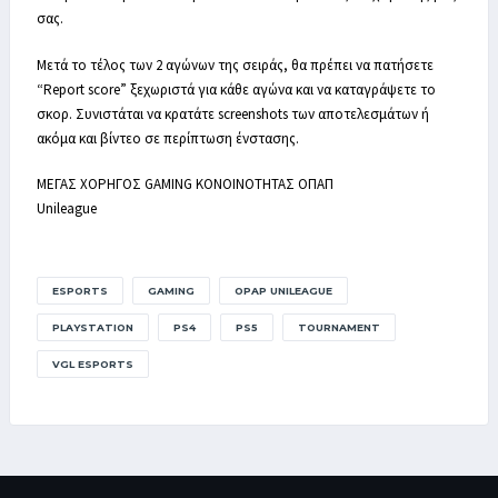
σας.
Μετά το τέλος των 2 αγώνων της σειράς, θα πρέπει να πατήσετε
“Report score” ξεχωριστά για κάθε αγώνα και να καταγράψετε το
σκορ. Συνιστάται να κρατάτε screenshots των αποτελεσμάτων ή
ακόμα και βίντεο σε περίπτωση ένστασης.
ΜΕΓΑΣ ΧΟΡΗΓΟΣ GAMING ΚΟΝΟΙΝΟΤΗΤΑΣ ΟΠΑΠ
Unileague
ESPORTS
GAMING
OPAP UNILEAGUE
PLAYSTATION
PS4
PS5
TOURNAMENT
VGL ESPORTS