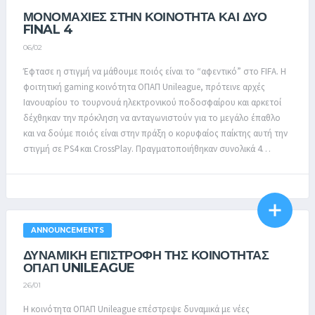
ΜΟΝΟΜΑΧΙΕΣ ΣΤΗΝ ΚΟΙΝΟΤΗΤΑ ΚΑΙ ΔΥΟ
FINAL 4
06/02
Έφτασε η στιγμή να μάθουμε ποιός είναι το “αφεντικό” στο FIFA. Η
φοιτητική gaming κοινότητα ΟΠΑΠ Unileague, πρότεινε αρχές
Ιανουαρίου το τουρνουά ηλεκτρονικού ποδοσφαίρου και αρκετοί
δέχθηκαν την πρόκληση να ανταγωνιστούν για το μεγάλο έπαθλο
και να δούμε ποιός είναι στην πράξη ο κορυφαίος παίκτης αυτή την
στιγμή σε PS4 και CrossPlay. Πραγματοποιήθηκαν συνολικά 4…
ANNOUNCEMENTS
ΔΥΝΑΜΙΚΗ ΕΠΙΣΤΡΟΦΗ ΤΗΣ ΚΟΙΝΟΤΗΤΑΣ
ΟΠΑΠ UNILEAGUE
26/01
Η κοινότητα ΟΠΑΠ Unileague επέστρεψε δυναμικά με νέες