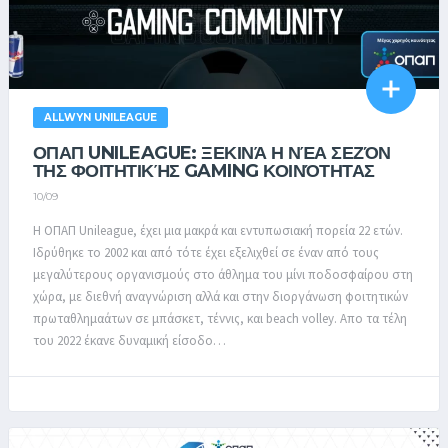
ALLWYN UNILEAGUE
ΟΠΑΠ UNILEAGUE: ΞΕΚΙΝΆ Η ΝΈΑ ΣΕΖΌΝ
ΤΗΣ ΦΟΙΤΗΤΙΚΉΣ GAMING ΚΟΙΝΌΤΗΤΑΣ
10/09
Η ΟΠΑΠ Unileague, έχει μια μακρά και εντυπωσιακή πορεία 22 ετών.
Ιδρύθηκε το 2002 και από τότε έχει εξελιχθεί σε έναν από τους
μεγαλύτερους οργανισμούς στο άθλημα του μίνι ποδοσφαίρου στη
χώρα, με διεθνή αναγνώριση αλλά και στην διοργάνωση φοιτητικών
πρωταθλημαάτων σε μπάσκετ, τέννις, και beach volley. Απο τα τέλη
του 2022 έκανε δυναμική είσοδο…