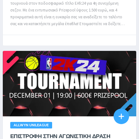
τουρνουά στον ποδοσφαιρικό τίτλο EAfc24 για 4η συνεχόμενη
σεζον. Με ένα εντυπωσιακό Prizepool ύψους 1.500 ευρώ, και 4
προκριματικά αυτή είναι η ευκαιρία σας να αναδείξετε το ταλέντο
σας και να κατακτήσετε μεγάλα έπαθλα! Ετοιμαστείτε να δείξετε…
ALLWYN UNILEAGUE
ΕΠΙΣΤΡΟΦΗ ΣΤΗΝ ΑΓΩΝΙΣΤΙΚΗ ΔΡΑΣΗ