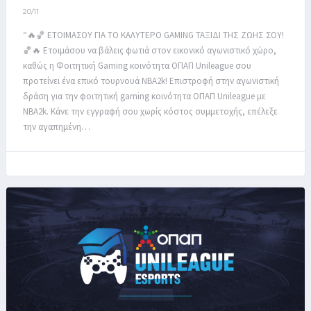
20/11
“🔥🏀 ΕΤΟΙΜΑΣΟΥ ΓΙΑ ΤΟ ΚΑΛΥΤΕΡΟ GAMING ΤΑΞΙΔΙ ΤΗΣ ΖΩΗΣ ΣΟΥ!
🏀🔥 Ετοιμάσου να βάλεις φωτιά στον εικονικό αγωνιστικό χώρο,
καθώς η Φοιτητική Gaming κοινότητα ΟΠΑΠ Unileague σου
προτείνει ένα επικό τουρνουά NBA2k! Επιστροφή στην αγωνιστική
δράση για την φοιτητική gaming κοινότητα ΟΠΑΠ Unileague με
NBA2k. Κάνε την εγγραφή σου χωρίς κόστος συμμετοχής, επέλεξε
την αγαπημένη…