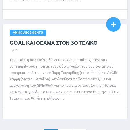
ANNOUNCEMENTS
GOAL ΚΑΙ ΘΕΑΜΑ ΣΤΟΝ 3Ο ΤΕΛΙΚΟ
01/07
Την Τετάρτη παρακολουθήσαμε στο OPAP Unileague eSports
community συζήτηση με τους δύο φιναλίστ του 3ου φοιτητικού
προκριματικού τουρνουά Πάρη Τσιγαρίδης (xdirectional) και Δαβίδ
Σαρρή (Sacred_Battalion). Ακολούθησε ποδοσφαιρικό Quiz και
ανακοίνωση του GIVEAWAY για το κοινό απο τους Σωτήρη Τσίφκα
και Μάκη Τογανίδη. Το GIVEAWAY παραμένει ενεργό έως την επόμενη
Τετάρτη που θα γίνει η κλήρωση…