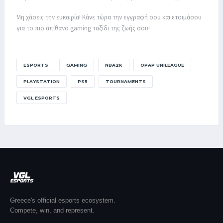
Μη χάσεις την ευκαιρία! Κάνε τώρα την εγγραφή σου και ετοιμάσου
για το πιο απίθανο gaming ταξίδι της ζωής σου!
ESPORTS
GAMING
NBA2K
OPAP UNILEAGUE
PLAYSTATION
PS5
TOURNAMENTS
VGL ESPORTS
Greece's official esports ecosystem.
Compete, win, and represent.