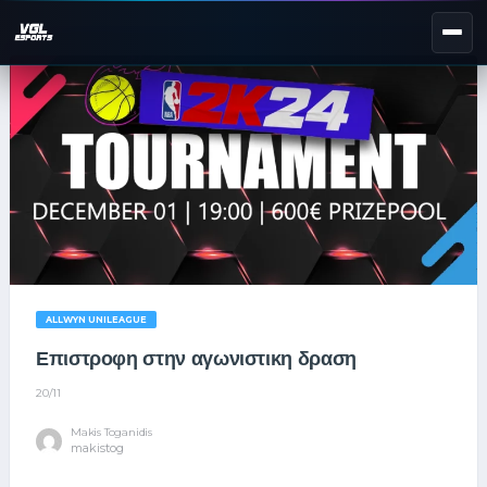
NEXT EVENT — REGISTER NOW
eKypello Elladas
REGISTER →
EAFC27
TOURNAMENTS
e
NATIONAL
e
KYPELLO
UNILEAGUE
ALLWYN UNILEAGUE
NEWS
ABOUT
Επιστροφη στην αγωνιστικη δραση
20/11
JOIN OUR DISCORD
Makis Toganidis
makistog
EL
EN