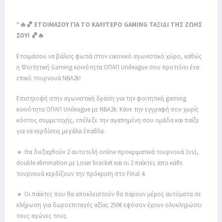
“🔥🏀 ΕΤΟΙΜΑΣΟΥ ΓΙΑ ΤΟ ΚΑΛΥΤΕΡΟ GAMING ΤΑΞΙΔΙ ΤΗΣ ΖΩΗΣ
ΣΟΥ! 🏀🔥
Ετοιμάσου να βάλεις φωτιά στον εικονικό αγωνιστικό χώρο, καθώς
η Φοιτητική Gaming κοινότητα ΟΠΑΠ Unileague σου προτείνει ένα
επικό τουρνουά NBA2k!
Επιστροφή στην αγωνιστική δράση για την φοιτητική gaming
κοινότητα ΟΠΑΠ Unileague με NBA2k. Κάνε την εγγραφή σου χωρίς
κόστος συμμετοχής, επέλεξε την αγαπημένη σου ομάδα και παίξε
για να κερδίσεις μεγάλα έπαθλα.
🔸 Θα διεξαχθούν 2 αυτοτελή online προκριματικά τουρνουά 1vs1,
double elimination με Loser bracket και οι 2 παίκτες απο κάθε
τουρνουά κερδίζουν την πρόκριση στο Final 4.
🔸 Oι παίκτες που θα αποκλειστούν θα πάρουν μέρος αυτόματα σε
κλήρωση για δωροεπιταγές αξίας 250€ εφόσον έχουν ολοκληρώσει
τους αγώνες τους.