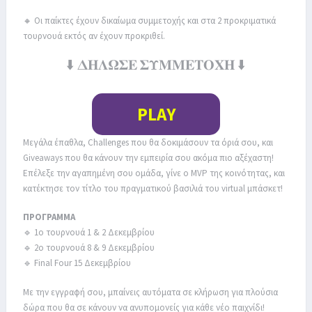
🔸 Οι παίκτες έχουν δικαίωμα συμμετοχής και στα 2 προκριματικά
τουρνουά εκτός αν έχουν προκριθεί.
⬇️ 𝚫𝚮𝚲𝛀𝚺𝚬 𝚺𝚼𝚳𝚳𝚬𝚻𝚶𝚾𝚮 ⬇️
PLAY
Μεγάλα έπαθλα, Challenges που θα δοκιμάσουν τα όριά σου, και
Giveaways που θα κάνουν την εμπειρία σου ακόμα πιο αξέχαστη!
Επέλεξε την αγαπημένη σου ομάδα, γίνε ο MVP της κοινότητας, και
κατέκτησε τον τίτλο του πραγματικού βασιλιά του virtual μπάσκετ!
ΠΡΟΓΡΑΜΜΑ
🔹 1ο τουρνουά 1 & 2 Δεκεμβρίου
🔹 2ο τουρνουά 8 & 9 Δεκεμβρίου
🔹 Final Four 15 Δεκεμβρίου
Με την εγγραφή σου, μπαίνεις αυτόματα σε κλήρωση για πλούσια
δώρα που θα σε κάνουν να ανυπομονείς για κάθε νέο παιχνίδι!