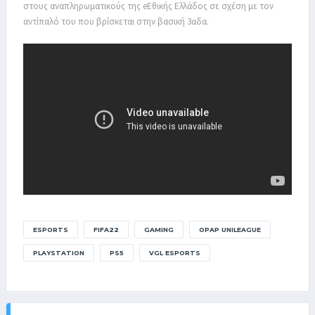
στους αναπληρωματικούς της eΕθικής Ελλάδος σε σχέση με τον
αντίπαλό του που βρίσκεται στην βασική 3αδα.
ESPORTS
FIFA22
GAMING
OPAP UNILEAGUE
PLAYSTATION
PS5
VGL ESPORTS