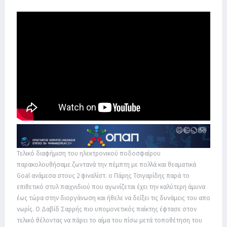
Τελικό διαφήμιση του ηλεκτρονικού ποδοσφαίρου
παρακολουθήσαμε ζωντανά την πέμπτη με πολλά και θεαματικά
Goal ανάμεσα στους 2 φιναλίστ. ο Πάρης Τσιγαρίδης παρά το
επιθετικό στυλ παιχνιδιού που αγωνίζεται έχει την καλύτερη άμυνα
έως τώρα στην διοργάνωση και ήθελε να δείξει τις δυνάμεις του απο
νωρίς. Ο Δαβίδ Σαρρής πιο υπομονετικός παίκτης έφτασε στον
τελικό θέλοντας να πάρει το αίμα του πίσω μετά τοποθέτηση του